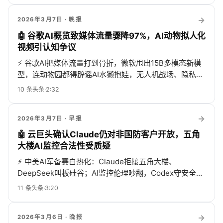
→
2026年3月7日
· 晚报
🤖 谷歌AI概览致媒体流量骤降97%，AI动物拟人化
视频引认知争议
⚡
谷歌AI把媒体流量打到骨折，微软甩出15B多模态新模
型，连动物园都得辟谣AI水獭抱娃，无人机战场、隐私干
扰器、扫地机漏洞全上线，AI世界太疯...
10
条头条
·
2:32
→
2026年3月7日
· 早报
🤖 云巨头确认Claude仍对非国防客户开放，五角
大楼AI监控合法性受质疑
⚡
中美AI军备赛白热化：Claude拒接五角大楼、
DeepSeek叫板硅谷；AI监控伦理吵翻，Codex守安全，
Python装饰器教你花式提速...
11
条头条
·
3:20
→
2026年3月6日
· 晚报