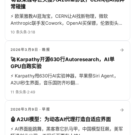
常碰撞
⚡
欧莱雅教AI逛淘宝，CERN让AI找新物理，微软
Anthropic联手发Cowork，OpenAI买保镖，伦敦街头喊
刹车，印度1050亿参数硬刚DeepSeek，大模型秒变白
10
条头条
·
3:18
菜！
→
2026年3月9日
· 晚报
🚀 Karpathy开源630行Autoresearch，AI单
GPU自跑实验
⚡
Karpathy甩630行AI实验神器，苹果祭Siri Agent，
A2UI秒生界面，音乐国防齐吵翻…
11
条头条
·
2:49
→
2026年3月9日
· 早报
🤖 A2UI模型：为动态AI代理打造自适应界面
⚡
AI界面能跳舞，黑客靠它扒马甲，中国模型狂飙，美军