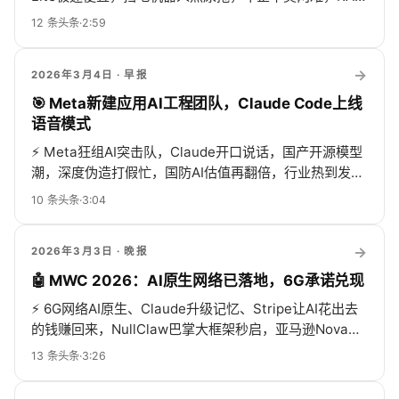
贵到Mac涨400，阿里通义掌门闪离…
12
条头条
·
2:59
→
2026年3月4日
· 早报
🎯 Meta新建应用AI工程团队，Claude Code上线
语音模式
⚡
Meta狂组AI突击队，Claude开口说话，国产开源模型
潮，深度伪造打假忙，国防AI估值再翻倍，行业热到发
烫！
10
条头条
·
3:04
→
2026年3月3日
· 晚报
🤖 MWC 2026：AI原生网络已落地，6G承诺兑现
⚡
6G网络AI原生、Claude升级记忆、Stripe让AI花出去
的钱赚回来，NullClaw巴掌大框架秒启，亚马逊Nova
Forge秀专业通用双修，Alphabet回购机器人，国防部带
13
条头条
·
3:26
货ChatGPT卸载狂飙295%，杰克·多西预言裁员潮，AI作
品版权凉凉，社媒悄悄把你变带货工具人…