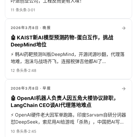
吓退创业公司，工程反而更有人味！
11
条头条
·
3:01
→
2026年3月8日
· 晚报
🤖 KAIST新AI模型预测药物-蛋白互作，挑战
DeepMind地位
⚡
韩AI药靶预测叫板DeepMind，开源闭源吵翻，代理落
地难，泡沫与战场齐飞，连报税弹吉他都AI了…
12
条头条
·
2:48
→
2026年3月8日
· 早报
🤖 OpenAI机器人负责人因五角大楼协议辞职，
LangChain CEO谈AI代理落地难点
⚡
OpenAI硬件老大因军单跑路，印度Sarvam自研分词器
怼DeepSeek，索尼用AI给游戏「杀熟」，中国把AI写进
五年计划，开源粉丝撸龙虾，聊天机器人却把人聊崩溃
10
条头条
·
2:45
——AI圈一天比美剧还疯！