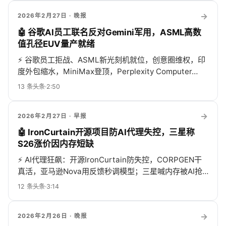
→
2026年2月27日
· 晚报
🤖 谷歌AI员工联名反对Gemini军用，ASML高数
值孔径EUV量产就绪
⚡
谷歌员工拒战、ASML新光刻机就位，创意圈维权，印
度外包缩水，MiniMax登顶，Perplexity Computer…
13
条头条
·
2:50
→
2026年2月27日
· 早报
🤖 IronCurtain开源项目防AI代理失控，三星称
S26涨价因内存短缺
⚡
AI代理狂飙：开源IronCurtain防失控，CORPGEN干
真活，亚马逊Nova用反馈秒调模型；三星喊内存被AI抢
光、OpenAI伦敦抢人，Claude红队偷国...
12
条头条
·
3:14
→
2026年2月26日
· 晚报