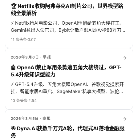
🏆 Netflix收购阿弗莱克AI制片公司，世界模型路
线全景解析
⚡
Netflix抢AI电影公司，OpenAI悄悄给五角大楼打工，
Gemini惹出人命官司，Bybit让散户跟AI炒股抢88万刀，
世界模型奔向AGI，本地隐私代理也来了，全圈热闹得像
11
条头条
·
3:07
过年！
→
2026年3月6日
· 早报
🤖 OpenAI禁止军用条款遭五角大楼绕过，GPT-
5.4升级知识型能力
⚡
GPT-5.4升级、五角大楼蹭OpenAI、谷歌视觉搜索开
挂、智能家居AI重启、SageMaker私享大模型、波伦喊
你洗脑子——AI圈一周全在抢戏！
10
条头条
·
2:54
→
2026年3月5日
· 晚报
🎯 Dyna.Ai获数千万元A轮，代理式AI落地金融服
务