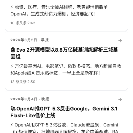
⚡
融资、医疗、音乐全被AI翻牌，老黄却悄悄撤单
OpenAI，生成式创造力爆棚，经济要起飞！
10
条头条
·
2:42
→
2026年3月5日
· 早报
🤖 Evo 2开源模型以8.8万亿碱基训练解析三域基
因组
⚡
万亿级基因AI、电影笔记、微软多模态、地方新闻自救
和Apple给AI音乐贴标签，一早上全是新花样！
13
条头条
·
2:50
→
2026年3月4日
· 晚报
🚀 OpenAI推GPT-5.3反击Google，Gemini 3.1
Flash-Lite低价上线
⚡
OpenAI甩GPT-5.3怼谷歌，Claude流量飙；Gemini
Lite极速便宜，扫地机器人照尿拖，车企中美两难，RAM