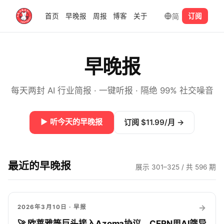
简
首页
早晚报
周报
博客
关于
订阅
早晚报
每天两封 AI 行业简报 · 一键听报 · 隔绝 99% 社交噪音
▶
听今天的早晚报
订阅 $11.99/月
→
最近的早晚报
展示 301–325 / 共 596 期
→
2026年3月10日
· 早报
🚀 欧莱雅等巨头接入Azoma协议，CERN用AI筛异