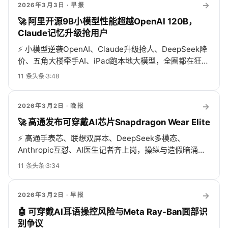
→
2026年3月3日
· 早报
🚀 阿里开源9B小模型性能超越OpenAI 120B，
Claude记忆升级抢用户
⚡
小模型逆袭OpenAI、Claude升级抢人、DeepSeek降
价、五角大楼牵手AI、iPad跑本地大模型，全圈都在狂
飙！
11
条头条
·
3:48
→
2026年3月2日
· 晚报
🚀 高通发布可穿戴AI芯片Snapdragon Wear Elite
⚡
高通手表芯、联想双屏本、DeepSeek多模态、
Anthropic互怼、AI医生记者齐上岗，操纵与造假暗涌，
中国抢才全球混战！
11
条头条
·
3:34
→
2026年3月2日
· 早报
🤖 可穿戴AI耳语操控风险与Meta Ray-Ban面部识
别争议