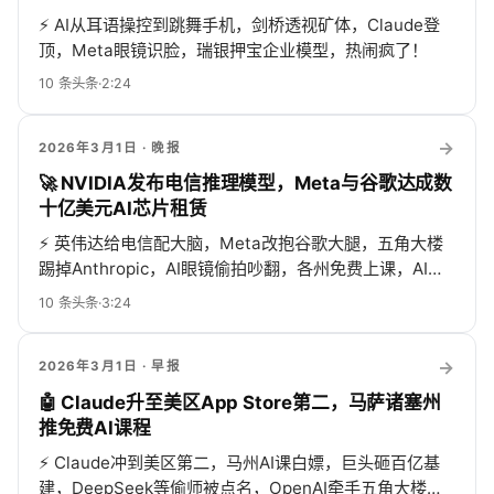
⚡
AI从耳语操控到跳舞手机，剑桥透视矿体，Claude登
顶，Meta眼镜识脸，瑞银押宝企业模型，热闹疯了！
10
条头条
·
2:24
→
2026年3月1日
· 晚报
🚀 NVIDIA发布电信推理模型，Meta与谷歌达成数
十亿美元AI芯片租赁
⚡
英伟达给电信配大脑，Meta改抱谷歌大腿，五角大楼
踢掉Anthropic，AI眼镜偷拍吵翻，各州免费上课，AI已
悄悄管你吃喝拉撒！
10
条头条
·
3:24
→
2026年3月1日
· 早报
🤖 Claude升至美区App Store第二，马萨诸塞州
推免费AI课程
⚡
Claude冲到美区第二，马州AI课白嫖，巨头砸百亿基
建，DeepSeek等偷师被点名，OpenAI牵手五角大楼，