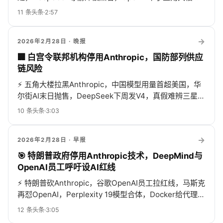
AI+游戏社交新玩法热得发烫！
11
条头条
·
2:57
→
2026年2月28日
· 晚报
🏢 白宫令联邦机构停用Anthropic，国防部列供应
链风险
⚡
五角大楼拉黑Anthropic，中国模型用量首超美国，华
尔街AI末日抛售，DeepSeek下周发V4，真假难辨三星卖
票，Meta被芯片传闻吓跌，热闹得不行！
10
条头条
·
3:03
→
2026年2月28日
· 早报
🎯 特朗普政府停用Anthropic技术，DeepMind与
OpenAI员工呼吁设AI红线
⚡
特朗普砍Anthropic，谷歌OpenAI员工拉红线，马斯克
再怼OpenAI，Perplexity 19模型合体，Docker给代理造
跑道，AI真假难辨、安全失控、监管十亿刀混战！
12
条头条
·
3:05