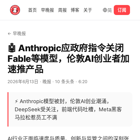
简
首页
早晚报
周报
博客
关于
订阅
← 早晚报
🤖 Anthropic应政府指令关闭
Fable等模型，伦敦AI创业者加
速推产品
2026年6月13日
· 晚报
· 10 条头条
· 6:20
⚡
Anthropic模型被封，伦敦AI创业潮涌，
DeepSeek受关注，前端代码吐槽，Meta黑客
马拉松惹员工不满
AI行业正面临速度与质量、创新与监管之间的深刻张