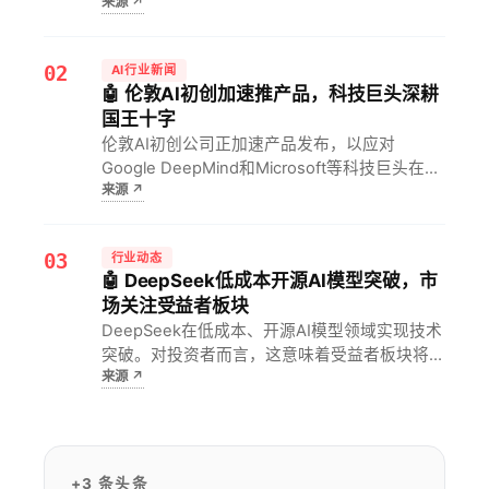
来源
↗
开发者而言，这意味着顶级模型的使用受限，需
关注替代方案或合规调整。
02
AI行业新闻
🤖 伦敦AI初创加速推产品，科技巨头深耕
国王十字
伦敦AI初创公司正加速产品发布，以应对
Google DeepMind和Microsoft等科技巨头在国
来源
↗
王十字区和帕丁顿地区日益扩大的影响力。对当
地AI生态意味着竞争加剧，初创公司需更快迭代
以站稳脚跟。
03
行业动态
🤖 DeepSeek低成本开源AI模型突破，市
场关注受益者板块
DeepSeek在低成本、开源AI模型领域实现技术
突破。对投资者而言，这意味着受益者板块将受
来源
↗
到市场持续关注。
+3 条头条