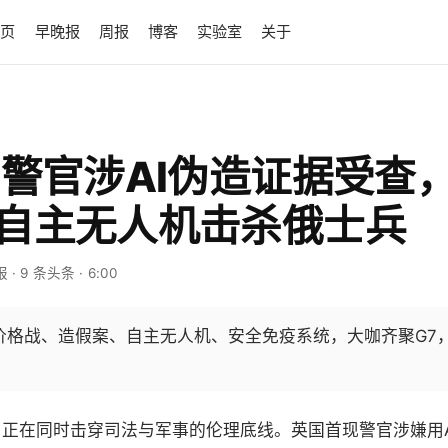
首页
早晚报
周报
博客
实验室
关于
英国警官涉AI伪造证据受查
自主无人机击杀俄士兵
报
· 9 条头条
· 6:00
演价格战、造假案、自主无人机、安全免疫系统，大咖齐聚G7
用正在同时击穿司法与军事的伦理底线。英国首现警官涉嫌用