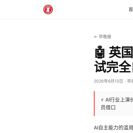
← 早晚报
🤖 
试完全
2026年6月13日
· 早
⚡
AI行业上
员借口
AI自主能力的滥