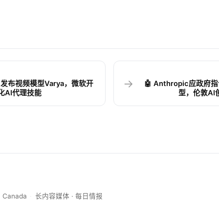
→
r AI发布视频模型Varya，微软开
🤖 Anthropic应政府
t优化AI代理技能
型，伦敦A
, Canada
·
长内容媒体 · 每日情报