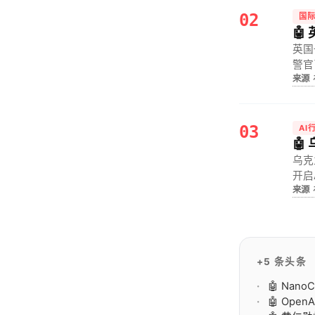
02
国

英国
警官
来源
03
AI

乌克
开启
来源
里程
+5 条头条
🤖 Na
🤖 Ope