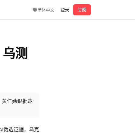
简体中文
登录
订阅
，乌测
，黄仁勋狠批裁
AI伪造证据，乌克