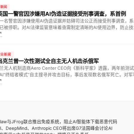
际新闻
 英国一警官因涉嫌用AI伪造证据接受刑事调查，系首例
一名警官因涉嫌使用AI伪造证据并妨碍司法公正而接受刑事调查，
已被停职。对AI法律监管意味着亟需制定清晰的AI使用边界，防止
↗
行业新闻
 乌克兰曾一次性测试全自主无人机击杀俄军
兰无人机制造商Aero Center CEO向《新科学家》透露，两年前
AI“终结者模式”自主搜寻并攻击目标，事后发现数名俄军死亡。对军
↗
碑，但乌克兰政府禁止AI在最后阶段使用，凸显自主武器与人道…
noClaw与JFrog联合推出免疫系统，阻止AI智能体下载恶意代码
nAI、DeepMind、Anthropic CEO将出席G7法国峰会讨论AI