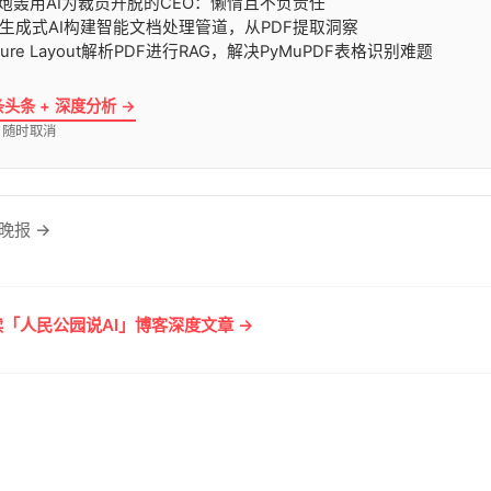
勋炮轰用AI为裁员开脱的CEO：懒惰且不负责任
S用生成式AI构建智能文档处理管道，从PDF提取洞察
zure Layout解析PDF进行RAG，解决PyMuPDF表格识别难题
条头条 + 深度分析 →
· 随时取消
晚报 →
「人民公园说AI」博客深度文章 →