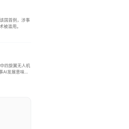
系该国首例，涉事
技术被滥用。
测试中四旋翼无人机
事AI发展意味着