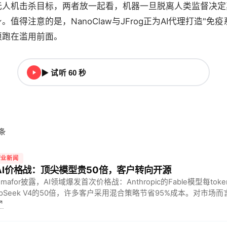
无人机击杀目标，两者放一起看，机器一旦脱离人类监督决定
值得注意的是，NanoClaw与JFrog正为AI代理打造"免
须跑在滥用前面。
▶ 试听 60 秒
头条
行业新闻
 AI价格战：顶尖模型贵50倍，客户转向开源
emafor披露，AI领域爆发首次价格战：Anthropic的Fable模型每tok
epSeek V4的50倍，许多客户采用混合策略节省95%成本。对市场而
↗
从追求技术领先转向注重性价比，将推动AI服务…