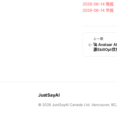
2026-06-14
晚报
2026-06-14
早报
上一期
←
🚀 Avataa
源SkillOp
JustSayAI
© 2026 JustSayAI Canada Ltd. Vancouver, BC