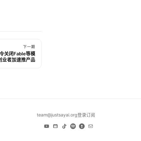
下一期
指令关闭Fable等模
I创业者加速推产品
team@justsayai.org
登录
订阅