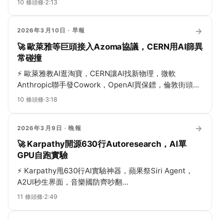
10
條頭條
·
2:13
→
2026年3月10日
· 早報
🚀 歐萊雅等巨頭接入Azoma協議，CERN用AI篩異
常碰撞
⚡
歐萊雅教AI逛淘寶，CERN讓AI找新物理，微軟
Anthropic聯手發Cowork，OpenAI買保鏢，倫敦街頭喊
剎車，印度1050億參數硬剛DeepSeek，大模型秒變白
10
條頭條
·
3:18
菜！
→
2026年3月9日
· 晚報
🚀 Karpathy開源630行Autoresearch，AI單
GPU自跑實驗
⚡
Karpathy甩630行AI實驗神器，蘋果祭Siri Agent，
A2UI秒生界面，音樂國防齊吵翻…
11
條頭條
·
2:49