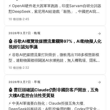
⚡
OpenAI硬件老大因軍單跑路，印度Sarvam自研分詞器
懟DeepSeek，索尼用AI給遊戲「殺熟」，中國把AI寫進
五年計劃，開源粉絲擼龍蝦，聊天機器人卻把人聊崩潰
10
條頭條
·
2:45
——AI圈一天比美劇還瘋！
→
2026年3月7日
· 晚報
🤖 谷歌AI概覽致媒體流量驟降97%，AI動物擬人化
視頻引認知爭議
⚡
谷歌AI把媒體流量打到骨折，微軟甩出15B多模態新模
型，連動物園都得闢謠AI水獺抱娃，無人機戰場、隱私干
擾器、掃地機漏洞全上線，AI世界太瘋...
10
條頭條
·
2:32
→
2026年3月7日
· 早報
🤖 雲巨頭確認Claude仍對非國防客戶開放，五角
大樓AI監控合法性受質疑
⚡
中美AI軍備賽白熱化：Claude拒接五角大樓、
DeepSeek叫板硅谷；AI監控倫理吵翻，Codex守安全，