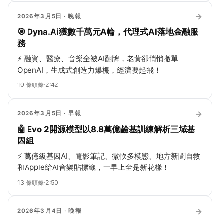
→
2026年3月5日
· 晚報
🎯 Dyna.Ai獲數千萬元A輪，代理式AI落地金融服
務
⚡
融資、醫療、音樂全被AI翻牌，老黃卻悄悄撤單
OpenAI，生成式創造力爆棚，經濟要起飛！
10
條頭條
·
2:42
→
2026年3月5日
· 早報
🤖 Evo 2開源模型以8.8萬億鹼基訓練解析三域基
因組
⚡
萬億級基因AI、電影筆記、微軟多模態、地方新聞自救
和Apple給AI音樂貼標籤，一早上全是新花樣！
13
條頭條
·
2:50
→
2026年3月4日
· 晚報