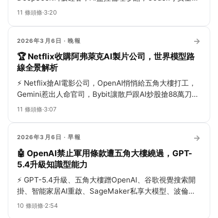
Python裝飾器教你花式提速...
11
條頭條
·
3:20
→
2026年3月6日
· 晚報
🏆 Netflix收購阿弗萊克AI製片公司，世界模型路
線全景解析
⚡
Netflix搶AI電影公司，OpenAI悄悄給五角大樓打工，
Gemini惹出人命官司，Bybit讓散戶跟AI炒股搶88萬刀，
世界模型奔向AGI，本地隱私代理也來了，全圈熱鬧得像
11
條頭條
·
3:07
過年！
→
2026年3月6日
· 早報
🤖 OpenAI禁止軍用條款遭五角大樓繞過，GPT-
5.4升級知識型能力
⚡
GPT-5.4升級、五角大樓蹭OpenAI、谷歌視覺搜索開
掛、智能家居AI重啟、SageMaker私享大模型、波倫喊
你洗腦子——AI圈一週全在搶戲！
10
條頭條
·
2:54