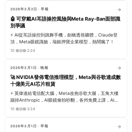
→
2026年3月2日
· 早報
🤖 可穿戴AI耳語操控風險與Meta Ray-Ban面部識
別爭議
⚡
AI從耳語操控到跳舞手機，劍橋透視礦體，Claude登
頂，Meta眼鏡識臉，瑞銀押寶企業模型，熱鬧瘋了！
10
條頭條
·
2:24
→
2026年3月1日
· 晚報
🚀 NVIDIA發佈電信推理模型，Meta與谷歌達成數
十億美元AI芯片租賃
⚡
英偉達給電信配大腦，Meta改抱谷歌大腿，五角大樓
踢掉Anthropic，AI眼鏡偷拍吵翻，各州免費上課，AI已
悄悄管你吃喝拉撒！
10
條頭條
·
3:24
→
2026年3月1日
· 早報