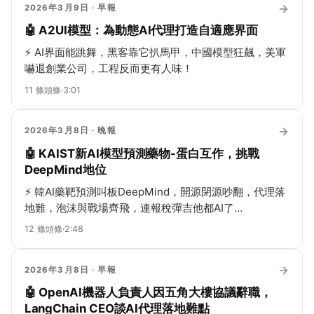
→
2026年3月9日
· 早報
🤖 A2UI模型：為動態AI代理打造自適應界面
⚡
AI界面能跳舞，黑客靠它扒馬甲，中國模型狂飆，美軍
嚇退創業公司，工程反而更有人味！
11
條頭條
·
3:01
→
2026年3月8日
· 晚報
🤖 KAIST新AI模型預測藥物-蛋白互作，挑戰
DeepMind地位
⚡
韓AI藥靶預測叫板DeepMind，開源閉源吵翻，代理落
地難，泡沫與戰場齊飛，連報稅彈吉他都AI了…
12
條頭條
·
2:48
→
2026年3月8日
· 早報
🤖 OpenAI機器人負責人因五角大樓協議辭職，
LangChain CEO談AI代理落地難點