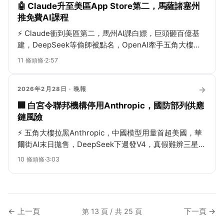
🤖 Claude升至美區App Store第二，馬薩諸塞州
推免費AI課程
⚡
Claude衝到美區第二，馬州AI課白嫖，巨頭砸百億基
建，DeepSeek等偷師被點名，OpenAI牽手五角大樓，
AI+遊戲社交新玩法熱得發燙！
11
條頭條
·
2:57
→
2026年2月28日
· 晚報
🏢 白宮令聯邦機構停用Anthropic，國防部列供應
鏈風險
⚡
五角大樓拉黑Anthropic，中國模型用量首超美國，華
爾街AI末日拋售，DeepSeek下週發V4，真假難辨三星賣
票，Meta被芯片傳聞嚇跌，熱鬧得不行！
10
條頭條
·
3:03
← 上一頁
下一頁 →
第 13 頁 / 共 25 頁