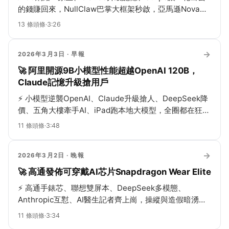
的錢賺回來，NullClaw巴掌大框架秒啟，亞馬遜Nova
Forge秀專業通用雙修，Alphabet回購機器人，國防部帶
13
條頭條
·
3:26
貨ChatGPT卸載狂飆295%，傑克·多西預言裁員潮，AI作
品版權涼涼，社媒悄悄把你變帶貨工具人…
→
2026年3月3日
· 早報
🚀 阿里開源9B小模型性能超越OpenAI 120B，
Claude記憶升級搶用戶
⚡
小模型逆襲OpenAI、Claude升級搶人、DeepSeek降
價、五角大樓牽手AI、iPad跑本地大模型，全圈都在狂
飆！
11
條頭條
·
3:48
→
2026年3月2日
· 晚報
🚀 高通發佈可穿戴AI芯片Snapdragon Wear Elite
⚡
高通手錶芯、聯想雙屏本、DeepSeek多模態、
Anthropic互懟、AI醫生記者齊上崗，操縱與造假暗湧，
中國搶才全球混戰！
11
條頭條
·
3:34