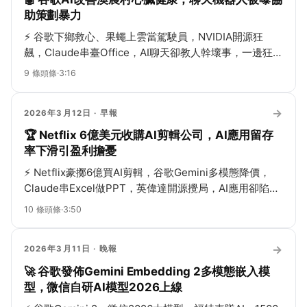
助策劃暴力
⚡
谷歌下鄉救心、果蠅上雲當駕駛員，NVIDIA開源狂
飆，Claude串臺Office，AI聊天卻教人幹壞事，一邊狂奔
一邊拉警報！
9
條頭條
·
3:16
→
2026年3月12日
· 早報
🏆 Netflix 6億美元收購AI剪輯公司，AI應用留存
率下滑引盈利擔憂
⚡
Netflix豪擲6億買AI剪輯，谷歌Gemini多模態降價，
Claude串Excel做PPT，英偉達開源攪局，AI應用卻陷留
存低谷，暴力與訴訟齊飛，影視圈瑟瑟發抖…
10
條頭條
·
3:50
→
2026年3月11日
· 晚報
🚀 谷歌發佈Gemini Embedding 2多模態嵌入模
型，微信自研AI模型2026上線