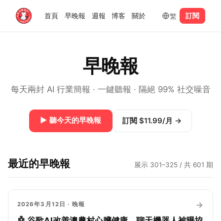
繁
首頁
早晚報
週報
博客
關於
訂閱
早晚報
每天兩封 AI 行業簡報 · 一鍵聽報 · 隔絕 99% 社交噪音
▶
聽今天的早晚報
訂閱 $11.99/月
→
最近的早晚報
展示 301–325 / 共 601 期
→
2026年3月12日
· 晚報
🤖 谷歌AI改善澳農村心臟健康，聊天機器人被曝協