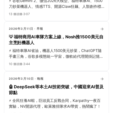
⚡
谷歌Gemini 2、微信2026大模型、福特車隊AI、1500
刀炒菜機器人、情感TTS、開源Claw狂飆、人類創作標
籤，全圈一起卷！
13
條頭條
·
3:07
→
2026年3月11日
· 早報
💡 福特商用AI車隊方案上線，Nosh推1500美元自
主烹飪機器人
⚡
福特車隊AI省油，機器人1500美元炒菜，ChatGPT隨
手畫三角，谷歌多模態統一宇宙，微軟給代理開掛記憶，
AI郵箱融資600萬，假伊朗戰爭刷屏，Grammarly偷偷借
10
條頭條
·
3:44
名——一週AI圈熱鬧得像過年！
→
2026年3月10日
· 晚報
🤖 DeepSeek等本土AI技術突破，中國迎來AI普及
節點
⚡
全民狂養AI蝦，巨頭員工反戰合同，Karpathy一夜百
實驗，NV開源代理，歐萊雅排隊求AI帶貨，熱鬧瘋了！