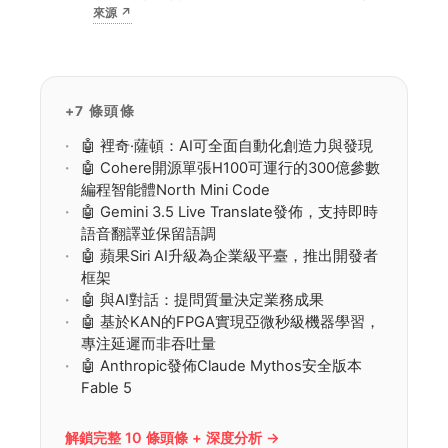
來源
↗
心的電力需求增長。對數據中心運營商和電網公
司而言，這意味著可大量調動閒置電動車電池作
為分佈式儲能，緩解電力高峰壓力並降低對新建
發電設施的依賴。
+7 條頭條
🤖 裡奇·薩頓：AI可全面自動化創造力與發現
🤖 Cohere開源單張H100可運行的300億參數
編程智能體North Mini Code
🤖 Gemini 3.5 Live Translate發佈，支持即時
語音翻譯並保留語調
🤖 蘋果Siri AI升級為企業級平臺，推出開發者
框架
🤖 與AI對話：提問質量決定業務成果
🤖 基於KAN的FPGA實現亞微秒級機器學習，
專注延遲而非吞吐量
🤖 Anthropic發佈Claude Mythos安全版本
Fable 5
解鎖完整 10 條頭條 + 深度分析 →