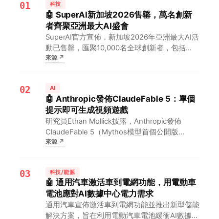
01
科技
🤖 SuperAI新加坡2026售罄，萬名創新
者齊聚亞洲最大AI盛會
SuperAI官方宣佈，新加坡2026年亞洲最大AI活
動已售罄，匯聚10,000名全球創新者，包括
來源
↗
DeepMind、Cerebras、Mistral AI和MiniMax
等知名企業。對AI從業者而言，這意味著一個不
可錯過的頂級交流平臺，將…
02
AI
🤖 Anthropic發佈ClaudeFable 5：單個
提示即可生成視頻遊戲
研究員Ethan Mollick披露，Anthropic發佈
ClaudeFable 5（Mythos模型首個公開版
來源
↗
本），其性能優於其他公開模型，僅需單個提示
即可生成Snake、Strata等視頻遊戲及等時地
圖。對遊戲開發者而言，這意味著A…
03
科技/能源
🤖 通用汽車激活車到電網功能，用電動車
電池應對AI數據中心電力需求
通用汽車宣佈激活車到電網功能並推出新型儲能
解決方案，旨在利用電動汽車電池緩衝AI數據中