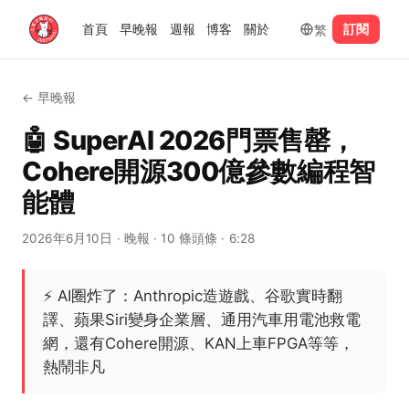
繁
首頁
早晚報
週報
博客
關於
訂閱
←
早晚報
🤖 SuperAI 2026門票售罄，
Cohere開源300億參數編程智
能體
2026年6月10日
· 晚報
· 10 條頭條
· 6:28
⚡
AI圈炸了：Anthropic造遊戲、谷歌實時翻
譯、蘋果Siri變身企業層、通用汽車用電池救電
網，還有Cohere開源、KAN上車FPGA等等，
熱鬧非凡