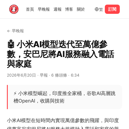
繁
首頁
早晚報
週報
博客
關於
訂閱
←
早晚報
🤖 小米AI模型迭代至萬億參
數，安巴尼將AI服務融入電話
與家庭
2026年6月20日
· 早報
· 6 條頭條
· 6:34
⚡
小米模型崛起，印度推全家桶，谷歌AI高層跳
槽OpenAI，收購與技術
小米AI模型在短時間內實現萬億參數的飛躍，與印度