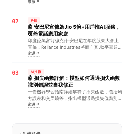
來源
↗
億參數，期間一度被誤認為DeepSeek。對AI行
業而言，這意味著小米正以驚人速度追趕大模型
領先者，可能重塑競爭格局。
02
科技
🤖 安巴尼宣佈為Jio 5億+用戶推AI服務，
覆蓋電話應用家庭
印度億萬富翁穆克什·安巴尼在年度股東大會上
宣佈，Reliance Industries將面向其Jio平臺超5
來源
↗
億用戶推出AI服務，覆蓋電話、移動應用和智能
家居。對用戶而言，這意味著AI功能將無縫融入
日常通信、娛樂和家居控制，顯著提升生活便
03
AI技術
利…
🤖 損失函數詳解：模型如何通過損失函數
識別錯誤並自我修正
一份機器學習指南詳細解釋了損失函數，包括均
方誤差和交叉熵等，指出模型通過損失值識別錯
來源
↗
誤並在訓練中自動調整參數。對AI開發者而言，
掌握這些函數有助於更精準地調整模型，提升訓
練效率和準確性。
+3 條頭條