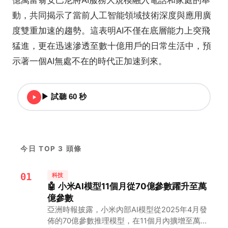
億萬富翁安巴尼將AI服務大規模融入電話和家庭的舉
動，共同揭示了當前人工智能領域技術深度與應用廣
度雙重加速的趨勢。這表明AI不僅在底層能力上突飛
猛進，更在迅速滲透至數十億用戶的日常生活中，預
示著一個AI無處不在的時代正加速到來。
▶ 試聽 60 秒
今日 TOP 3 頭條
01
科技
🤖 小米AI模型11個月從70億參數躍升至萬
億參數
亞洲時報披露，小米內部AI模型從2025年4月發
佈的70億參數推理模型，在11個月內擴增至萬