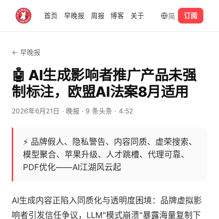
简
首页
早晚报
周报
博客
关于
订阅
← 早晚报
🤖 AI生成影响者推广产品未强
制标注，欧盟AI法案8月适用
2026年6月21日
· 晚报
· 9 条头条
· 4:52
⚡
品牌假人、隐私警告、内容同质、虚荣搜索、
模型聚合、苹果升级、人才跳槽、代理可靠、
PDF优化——AI江湖风云起
AI生成内容正陷入同质化与透明度困境：品牌虚拟影
响者引发信任争议，LLM"模式崩溃"暴露海量复制下