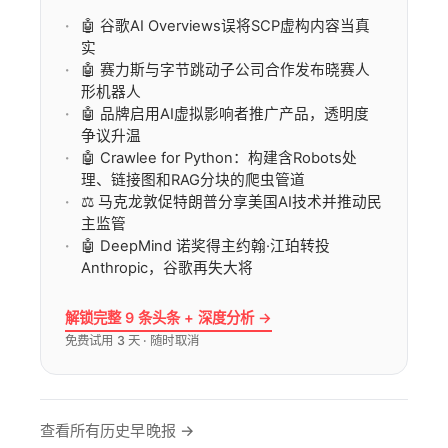
🤖 谷歌AI Overviews误将SCP虚构内容当真
实
🤖 赛力斯与字节跳动子公司合作发布晓赛人
形机器人
🤖 品牌启用AI虚拟影响者推广产品，透明度
争议升温
🤖 Crawlee for Python：构建含Robots处
理、链接图和RAG分块的爬虫管道
⚖️ 马克龙敦促特朗普分享美国AI技术并推动民
主监管
🤖 DeepMind 诺奖得主约翰·江珀转投
Anthropic，谷歌再失大将
解锁完整 9 条头条 + 深度分析 →
免费试用 3 天 · 随时取消
查看所有历史早晚报 →