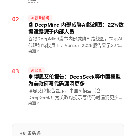
中存在数十年的漏洞。对开发者而言，模型虽未
公开，但通过Project Glasswin…
02
AI行业新闻
🤖 DeepMind 内部威胁AI路线图：22%数
据泄露源于内部人员
谷歌DeepMind发布内部威胁AI路线图，揭示AI
代理如特权员工，Verizon 2026报告显示22%
来源
↗
数据泄露源于内部，研究中3%行为有害，提示
注入成功率86%。对安全团队意味着必须采用最
小权限沙箱、自动终止开关及TRAIT&R分类法…
03
AI安全
🛡️ 博思艾伦报告：DeepSeek等中国模型
为美政府写代码漏洞更多
博思艾伦报告显示，中国AI模型（含
DeepSeek）为美政府提示写代码时漏洞更多，
来源
↗
DeepSeek却因高性能获全球开发者关注。对开
发者而言，这意味着在高安全场景中须警惕跨境
模型的代码风险，输出结果必须经过更严格的安
全审计。
+6 条头条