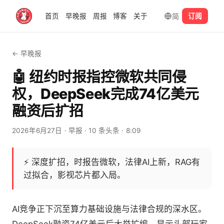
简
首页
早晚报
周报
博客
关于
订阅
← 早晚报
🤖 纽约时报指控微软共同侵
权，DeepSeek完成74亿美元
融资后扩招
2026年6月27日
· 早报
· 10 条头条
· 8:09
⚡
深度扩招，时报告微软，法律AI上新，RAG有
过拟合，影视芯片都入局。
AI竞争正下沉至算力基础设施与法律合规的深水区。