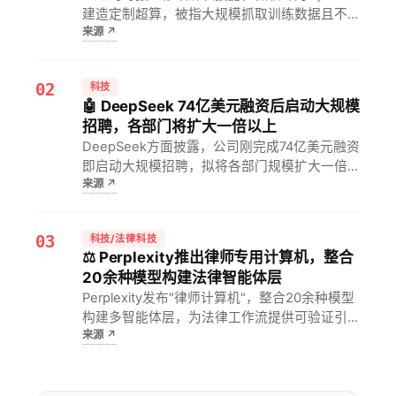
建造定制超算，被指大规模抓取训练数据且不成
来源
↗
比例使用该报版权作品。对开发者和投资人而
言，这意味着为AI提供算力可能承担共同侵权责
任，版权合规将成为模型训练的成本红线。
02
科技
🤖 DeepSeek 74亿美元融资后启动大规模
招聘，各部门将扩大一倍以上
DeepSeek方面披露，公司刚完成74亿美元融资
即启动大规模招聘，拟将各部门规模扩大一倍以
来源
↗
上。对国内大模型赛道而言，这意味着头部厂商
正以资本换时间，AI人才与算力军备竞赛将同步
升级。
03
科技/法律科技
⚖️ Perplexity推出律师专用计算机，整合
20余种模型构建法律智能体层
Perplexity发布"律师计算机"，整合20余种模型
构建多智能体层，为法律工作流提供可验证引用
来源
↗
输出。对律师而言，这意味着可在统一平台调用
多模型能力并核查引用来源，显著降低AI幻觉带
来的执业风险。