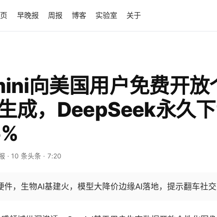
首页
早晚报
周报
博客
实验室
关于
emini向美国用户免费开
像生成，DeepSeek永久
5%
早报
· 10 条头条
· 7:20
硬件，生物AI基建火，模型大降价边缘AI落地，提示翻车社