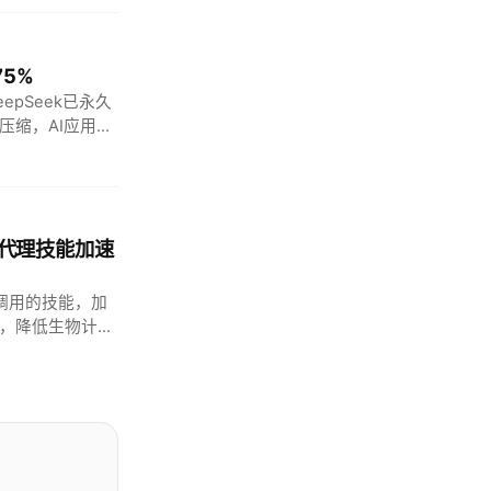
75%
pSeek已永久
压缩，AI应用规
变AI代理技能加速
直接调用的技能，加
力，降低生物计算