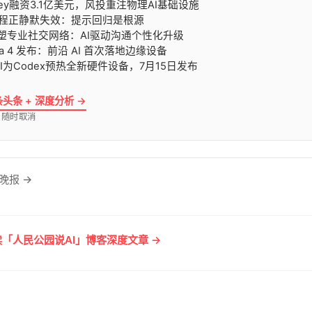
yssey融资3.1亿美元，风投重注物理AI基础设施
示工程正静默失效：提示回归是根源
P重塑专业社交网络：AI驱动沟通个性化升级
ma 4 发布：前沿 AI 首次落地边缘设备
enAI为Codex预热全新硬件设备，7月15日发布
条头条 + 深度分析 →
· 随时取消
晚报 →
「人民公园说AI」博客深度文章 →