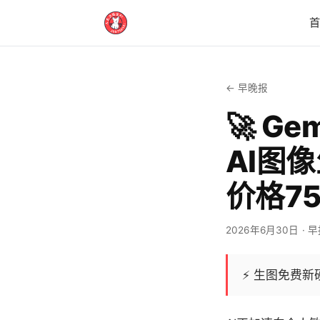
← 早晚报
🚀 G
AI图
价格7
2026年6月30日
· 
⚡
生图免费新