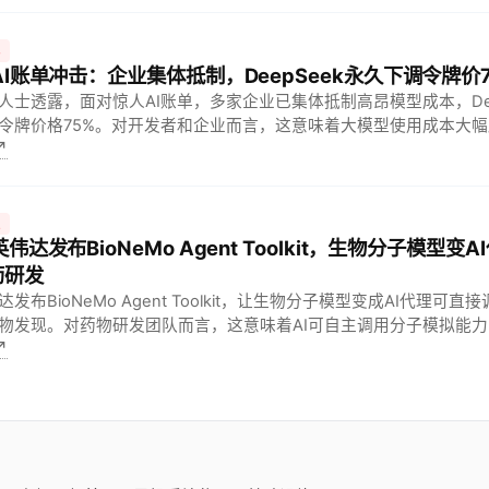
他
 AI账单冲击：企业集体抵制，DeepSeek永久下调令牌价
人士透露，面对惊人AI账单，多家企业已集体抵制高昂模型成本，Dee
令牌价格75%。对开发者和企业而言，这意味着大模型使用成本大幅
↗
落地的价格门槛正在被快速打破。
技
 英伟达发布BioNeMo Agent Toolkit，生物分子模型
药研发
达发布BioNeMo Agent Toolkit，让生物分子模型变成AI代理可
物发现。对药物研发团队而言，这意味着AI可自主调用分子模拟能
↗
，缩短新药研发周期。