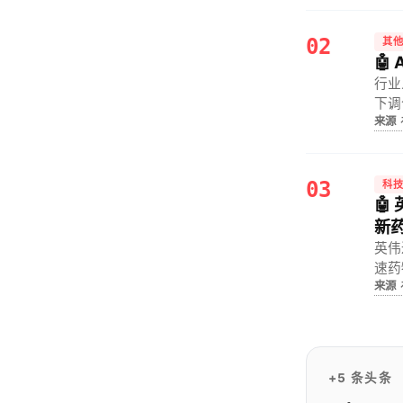
02
其
🤖
行业
下调
来源
模化
03
科
🤖
新
英伟
速药
来源
门槛
+5 条头条