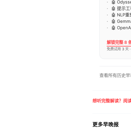
🤖 Od
🤖 提
🤖 NL
🤖 Gem
🤖 Op
解锁完整 8 
免费试用 3 天 
查看所有历史早
想听完整解读？阅读
更多早晚报