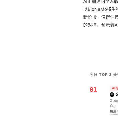
AI正加速向个人
以BioNeMo
新阶段。值得注
的对撞，预示着A
今日 TOP 3 
01
AI
🤖
Go
户。
来源
提示