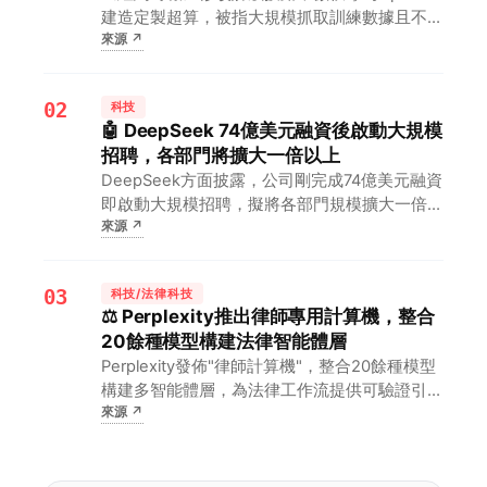
建造定製超算，被指大規模抓取訓練數據且不成
來源
↗
比例使用該報版權作品。對開發者和投資人而
言，這意味著為AI提供算力可能承擔共同侵權責
任，版權合規將成為模型訓練的成本紅線。
02
科技
🤖 DeepSeek 74億美元融資後啟動大規模
招聘，各部門將擴大一倍以上
DeepSeek方面披露，公司剛完成74億美元融資
即啟動大規模招聘，擬將各部門規模擴大一倍以
來源
↗
上。對國內大模型賽道而言，這意味著頭部廠商
正以資本換時間，AI人才與算力軍備競賽將同步
升級。
03
科技/法律科技
⚖️ Perplexity推出律師專用計算機，整合
20餘種模型構建法律智能體層
Perplexity發佈"律師計算機"，整合20餘種模型
構建多智能體層，為法律工作流提供可驗證引用
來源
↗
輸出。對律師而言，這意味著可在統一平臺調用
多模型能力並核查引用來源，顯著降低AI幻覺帶
來的執業風險。