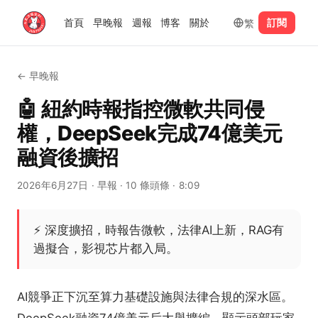
繁
首頁
早晚報
週報
博客
關於
訂閱
←
早晚報
🤖 紐約時報指控微軟共同侵
權，DeepSeek完成74億美元
融資後擴招
2026年6月27日
· 早報
· 10 條頭條
· 8:09
⚡
深度擴招，時報告微軟，法律AI上新，RAG有
過擬合，影視芯片都入局。
AI競爭正下沉至算力基礎設施與法律合規的深水區。