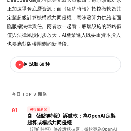
DeepSeek融資74億美元后大舉擴編，顯示頭部玩家
正加速爭奪底層資源；而《紐約時報》指控微軟為其
定製超級計算機構成共同侵權，意味著算力供給者面
臨版權法律責任。兩者放一起看，底層設施的戰略價
值與法律風險同步放大，AI產業進入既要重資本投入
也要應對版權圍剿的新階段。
▶ 試聽 60 秒
今日 TOP 3 頭條
01
AI行業新聞
🤖 《紐約時報》訴微軟：為OpenAI定製
超算或構成共同侵權
《紐約時報》修改訴狀披露，微軟專為OpenAI