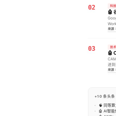
02
科
🤖
Goo
Wo
来源
力耗
03
技
🤖
CA
进到
来源
30
+10 条头条
🧠 同
🤖 AI