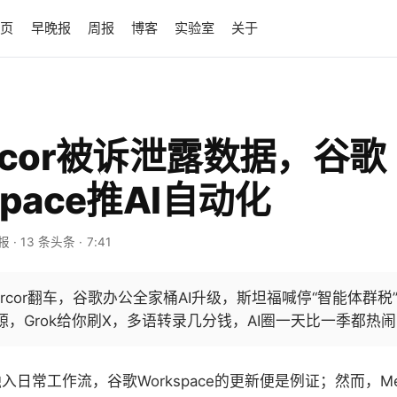
首页
早晚报
周报
博客
实验室
关于
ercor被诉泄露数据，谷歌
space推AI自动化
早报
· 13 条头条
· 7:41
rcor翻车，谷歌办公全家桶AI升级，斯坦福喊停“智能体群税”，
，Grok给你刷X，多语转录几分钱，AI圈一天比一季都热
入日常工作流，谷歌Workspace的更新便是例证；然而，Me