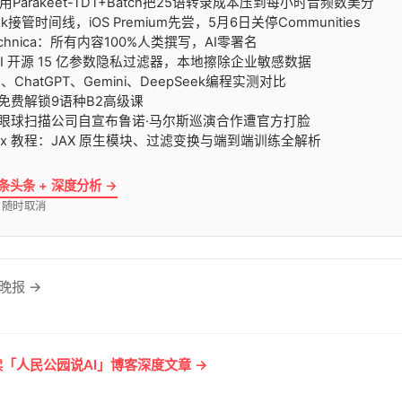
：用Parakeet-TDT+Batch把25语转录成本压到每小时音频数美分
rok接管时间线，iOS Premium先尝，5月6日关停Communities
 Technica：所有内容100%人类撰写，AI零署名
enAI 开源 15 亿参数隐私过滤器，本地擦除企业敏感数据
ude、ChatGPT、Gemini、DeepSeek编程实测对比
国免费解锁9语种B2高级课
特曼眼球扫描公司自宣布鲁诺·马尔斯巡演合作遭官方打脸
uinox 教程：JAX 原生模块、过滤变换与端到端训练全解析
 条头条 + 深度分析 →
· 随时取消
晚报 →
「人民公园说AI」博客深度文章 →