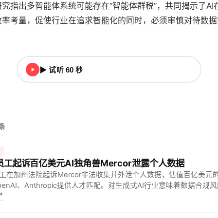
究指出多智能体系统可能存在“智能体群税”，共同揭示了AI
效率考量，促使行业在追求智能化的同时，必须审慎对待数据
▶ 试听 60 秒
头条
技
 员工起诉百亿美元AI独角兽Mercor泄露个人数据
工在加州法院起诉Mercor非法收集并外泄个人数据，估值百亿美元的
penAI、Anthropic提供人才匹配。对生成式AI行业意味着数据合
↗
才供应链延伸，高估值初创必须同步升级隐私防火墙。