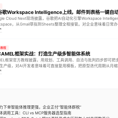
技
 谷歌Workspace Intelligence上线，邮件到表格一键自
gle Cloud Next现场披露，谷歌把AI自动化引擎Workspace Intellig
rkspace，从Gmail草拟到Sheets整理全程接管。对企业意味着日常
↗
时，开发者可调用同一AP…
术教程
 CAMEL框架实战：打造生产级多智能体系统
MEL框架官方教程披露，用规划、工具调用、自洽与批判四步即可把
生产级，对AI开发者意味着可直接复用模板，把原型迭代周期从月
↗
%线上故障率。
等算力下单智能体推理更强，企业正付“智能体群税”
智能体调用工具：CLI vs MCP服务器选型指南