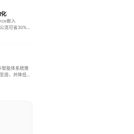
动化
ence嵌入
办公流可省30%人
多智能体系统推
缩至周，并降低