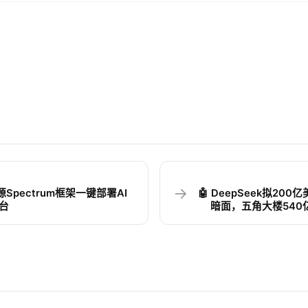
→
n开源Spectrum框架一键部署AI
🤖 DeepSeek拟20
平台
暗面，五角大楼540