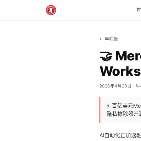
← 早晚报
🤝 M
Work
2026年4月23日
· 
⚡
百亿美元Me
隐私擦除器开源
AI自动化正加速融