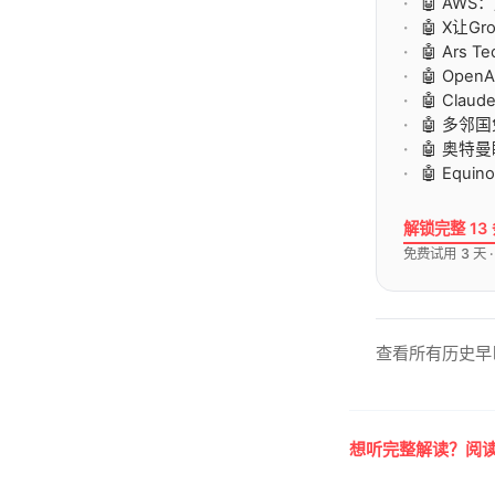
🤖 AWS
🤖 X让G
🤖 Ars
🤖 Op
🤖 Cla
🤖 多邻
🤖 奥
🤖 Eq
解锁完整 13
免费试用 3 天 
查看所有历史早
想听完整解读？阅读