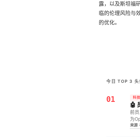
露，以及斯坦福研
临的伦理风险与
的优化。
今日 TOP 3 
01
科
🤖
前员
为O
来源
向人