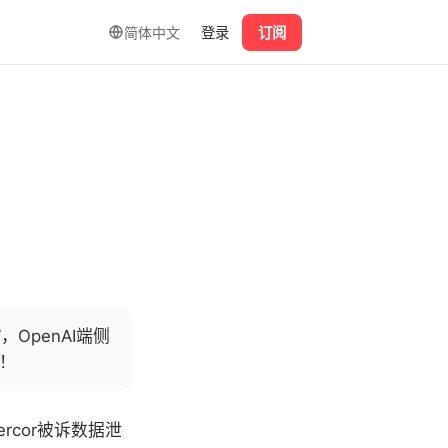
简体中文
登录
订阅
OpenAI端侧
闹！
rcor被诉数据泄