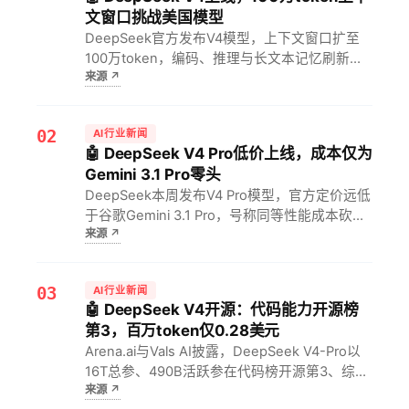
文窗口挑战美国模型
DeepSeek官方发布V4模型，上下文窗口扩至
100万token，编码、推理与长文本记忆刷新纪
来源
↗
录。对开发者意味着单轮可塞入整部代码库或长
篇报告，复杂任务成本骤降，国产大模型在性能
与性价比上首次正面硬刚GPT-4级对手。
02
AI行业新闻
🤖 DeepSeek V4 Pro低价上线，成本仅为
Gemini 3.1 Pro零头
DeepSeek本周发布V4 Pro模型，官方定价远低
于谷歌Gemini 3.1 Pro，号称同等性能成本砍至
来源
↗
1/5。对开发者与企业而言，这意味着AI调用门
槛骤降，可把更多预算投入场景落地，加速中国
模型在全球抢客。
03
AI行业新闻
🤖 DeepSeek V4开源：代码能力开源榜
第3，百万token仅0.28美元
Arena.ai与Vals AI披露，DeepSeek V4-Pro以
16T总参、490B活跃参在代码榜开源第3、综合
来源
↗
第2，输出价0.28美元/百万token。对开发者意