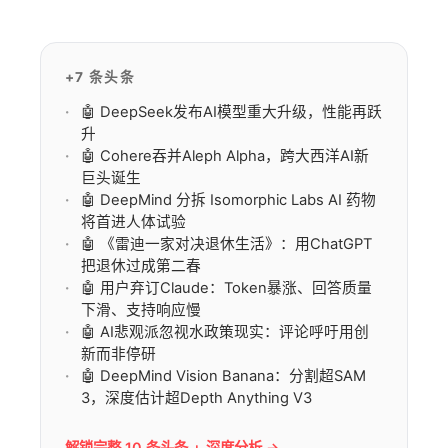
味着用1%成本即可调用百万上下文、性能逼近
闭源旗舰的新基线。
+7 条头条
🤖 DeepSeek发布AI模型重大升级，性能再跃
升
🤖 Cohere吞并Aleph Alpha，跨大西洋AI新
巨头诞生
🤖 DeepMind 分拆 Isomorphic Labs AI 药物
将首进人体试验
🤖 《雷迪一家对决退休生活》：用ChatGPT
把退休过成第二春
🤖 用户弃订Claude：Token暴涨、回答质量
下滑、支持响应慢
🤖 AI悲观派忽视水政策现实：评论呼吁用创
新而非停研
🤖 DeepMind Vision Banana：分割超SAM
3，深度估计超Depth Anything V3
解锁完整 10 条头条 + 深度分析 →