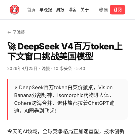
简
首页
早晚报
周报
博客
关于
订阅
← 早晚报
🚀 DeepSeek V4百万token上
下文窗口挑战美国模型
2026年4月25日
· 晚报
· 10 条头条
· 5:40
⚡
DeepSeek百万token白菜价掀桌，Vision
Banana分割封神，Isomorphic药物进人体，
Cohere跨海合并，退休族都拉着ChatGPT蹦
迪，AI圈卷到飞起！
今天的AI领域，全球竞争格局正加速重塑，技术创新