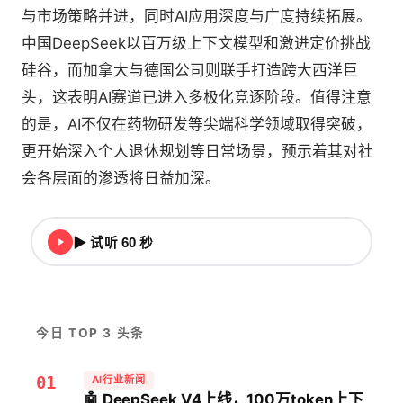
与市场策略并进，同时AI应用深度与广度持续拓展。
中国DeepSeek以百万级上下文模型和激进定价挑战
硅谷，而加拿大与德国公司则联手打造跨大西洋巨
头，这表明AI赛道已进入多极化竞逐阶段。值得注意
的是，AI不仅在药物研发等尖端科学领域取得突破，
更开始深入个人退休规划等日常场景，预示着其对社
会各层面的渗透将日益加深。
▶ 试听 60 秒
今日 TOP 3 头条
01
AI行业新闻
🤖 DeepSeek V4上线，100万token上下