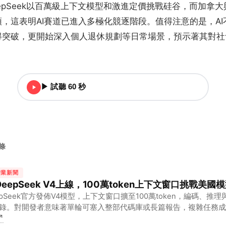
epSeek以百萬級上下文模型和激進定價挑戰硅谷，而加拿
，這表明AI賽道已進入多極化競逐階段。值得注意的是，A
得突破，更開始深入個人退休規劃等日常場景，預示著其對社
▶ 試聽 60 秒
頭條
行業新聞
 DeepSeek V4上線，100萬token上下文窗口挑戰美國
epSeek官方發佈V4模型，上下文窗口擴至100萬token，編碼、推
錄。對開發者意味著單輪可塞入整部代碼庫或長篇報告，複雜任務成
↗
在性能與性價比上首次正面硬剛GPT-4級對手。