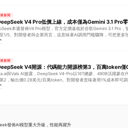
行業新聞
 DeepSeek V4 Pro低價上線，成本僅為Gemini 3.1 Pro
epSeek本週發佈V4 Pro模型，官方定價遠低於谷歌Gemini 3.1 Pr
至1/5。對開發者與企業而言，這意味著AI調用門檻驟降，可把更多
↗
加速中國模型在全球搶客。
行業新聞
 DeepSeek V4開源：代碼能力開源榜第3，百萬token僅
na.ai與Vals AI披露，DeepSeek V4-Pro以16T總參、490B活
第2，輸出價0.28美元/百萬token。對開發者意味著用1%成本即
↗
逼近閉源旗艦的新基線。
epSeek發佈AI模型重大升級，性能再躍升