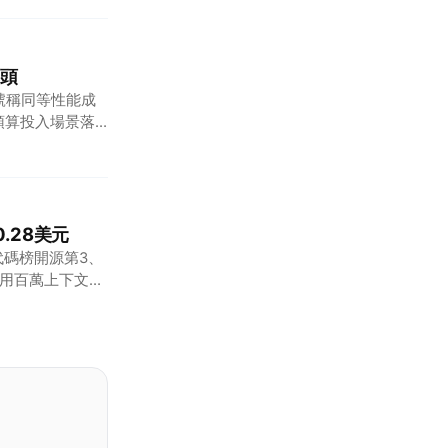
零頭
o，號稱同等性能成
預算投入場景落
0.28美元
躍參在代碼榜開源第3、
可調用百萬上下文、