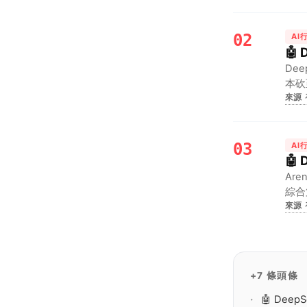
02
AI
🤖
De
本砍
來源
地，
03
AI
🤖
Are
綜合
來源
性能
+7 條頭條
🤖 De