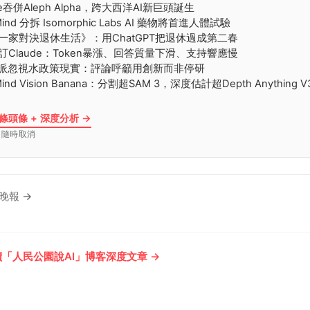
ere吞併Aleph Alpha，跨大西洋AI新巨頭誕生
Mind 分拆 Isomorphic Labs AI 藥物將首進人體試驗
迪一家對決退休生活》：用ChatGPT把退休過成第二春
棄訂Claude：Token暴漲、回答質量下滑、支持響應慢
I悲觀派忽視水政策現實：評論呼籲用創新而非停研
Mind Vision Banana：分割超SAM 3，深度估計超Depth Anything V
 條頭條 + 深度分析 →
· 隨時取消
晚報 →
「人民公園說AI」博客深度文章 →