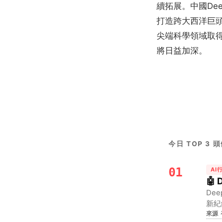
續拓展。中國De
打造跨大西洋巨頭
尖端科學領域取
將日益加深。
今日 TOP 3 
01
AI
🤖
De
新紀
來源
模型