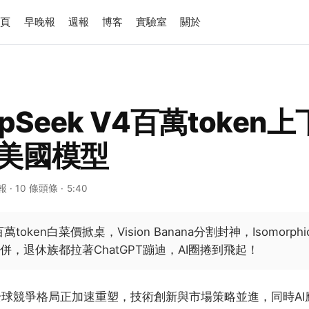
首頁
早晚報
週報
博客
實驗室
關於
eepSeek V4百萬token
美國模型
報
· 10 條頭條
· 5:40
k百萬token白菜價掀桌，Vision Banana分割封神，Isomor
海合併，退休族都拉著ChatGPT蹦迪，AI圈捲到飛起！
全球競爭格局正加速重塑，技術創新與市場策略並進，同時A