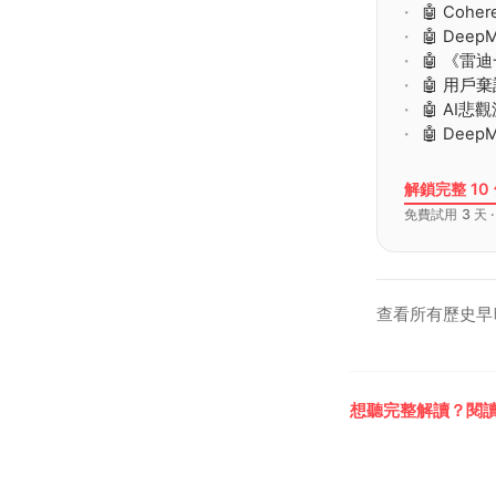
🤖 Coh
🤖 Deep
🤖 《雷
🤖 用戶
🤖 A
🤖 Deep
解鎖完整 10
免費試用 3 天 
查看所有歷史早
想聽完整解讀？閱讀