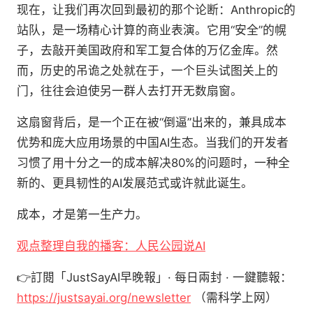
现在，让我们再次回到最初的那个论断：Anthropic的
站队，是一场精心计算的商业表演。它用“安全”的幌
子，去敲开美国政府和军工复合体的万亿金库。然
而，历史的吊诡之处就在于，一个巨头试图关上的
门，往往会迫使另一群人去打开无数扇窗。
这扇窗背后，是一个正在被“倒逼”出来的，兼具成本
优势和庞大应用场景的中国AI生态。当我们的开发者
习惯了用十分之一的成本解决80%的问题时，一种全
新的、更具韧性的AI发展范式或许就此诞生。
成本，才是第一生产力。
观点整理自我的播客：人民公园说AI
👉訂閱「JustSayAI早晚報」· 每日兩封 · 一鍵聽報：
https://justsayai.org/newsletter
（需科学上网）