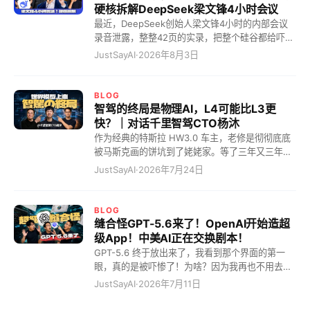
硬核拆解DeepSeek梁文锋4小时会议
最近，DeepSeek创始人梁文锋4小时的内部会议
录音泄露，整整42页的实录，把整个硅谷都给吓惨
了。 全网都在疯狂造神，一口一个“梁圣”叫着，说
JustSayAI
·
2026年8月3日
他为了全人类大搞开源。但看完实录，我只能冷笑
一声：最顶级的精明，看起来往往像理想主义！ 10
个月回本的恐怖算计，AI界的农夫山泉 看硅谷那帮
BLOG
搞大模型的，有几个敢承认自己能赚钱的？梁圣仿
智驾的终局是物理AI，L4可能比L3更
佛在说：奥兄，我不是针对你，我是说在座的所有
快？｜对话千里智驾CTO杨沐
人都是垃圾！ 全网都在惊呼梁文锋是“赛博圣人”，
作为经典的特斯拉 HW3.0 车主，老修是彻彻底底
其实他是一个极其冷酷的“量化精算师”。 很多人不
被马斯克画的饼坑到了姥姥家。等了三年又三年，
理解：融了几百亿，为什么他敢在显卡溢价两倍、
结果他轻飘飘地告诉老修硬件落后，直接不支持
JustSayAI
·
2026年7月24日
甚至四倍时，依然疯狂All in买卡？ 因为这笔账的
了？老车主被物理“斩杀”，毫无还手之力！但这还
赢率是百分之百——采购的设备，10个月内就能靠
不是最恐怖的，最恐怖的是我猛然发现，现在市面
API调用收回全部本金。在服务器常规5年的折旧周
上天天吹嘘的端到端、物理AI，很可能根本就没触
BLOG
期中，这意味着剩下的50个月，设备都在无成本、
及终局！而大家眼巴巴盼着的完美 L3 自动驾驶，
缝合怪GPT-5.6来了！OpenAI开始造超
高效率地自我“印钞”。 而他最狠的一招，是克制住
可能永远只是个画出来的大饼，反倒是看起来更遥
级App！中美AI正在交换剧本！
暴利欲望，将API价格锁死在成本的6倍。你以为6
远的 L4，会以你根本想象不到的速度直接降临，把
GPT-5.6 终于放出来了，我看到那个界面的第一
倍很高？不，这恰恰是极致的“降价防守”——它把
那些还在吹嘘 L3 的车企一波流带走！吓惨了吗？
眼，真的是被吓惨了！为啥？因为我再也不用去求
利润压到让任何试图买卡、自己本地部署的第三方
你是不是觉得我在扯淡？来，今天我给你彻底扒一
Claude Fable 5 这个老油条了！ 我最近用 Fable
JustSayAI
·
2026年7月11日
“完全无利可图”。这种算得极清的成本定价，直接
扒这智驾！ 其实智驾不需要高级智能，但需要...
5 简直要吐血，他就跟我们以前在公司里遇到的那
从根部剥夺了
自动驾驶吹了这么多年，到底进化到哪了？我给你
种架构师一模一样：技术确实牛逼，但他推锅能力