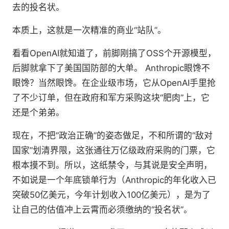
去的投名状。
本质上，这就是一次精准的商业“站队”。
看看OpenAI就知道了，前脚刚搞了OSS个开源模型，
后脚就拿下了美国国防部的大单。 Anthropic眼馋不
眼馋？当然眼馋。在企业级市场，它从OpenAI手里抢
了不少订单，但在政府和军方采购这块“肥肉”上，它
还是个弟弟。
现在，不把“政治正确”的姿态做足，不和所谓的“敌对
国家”划清界限，这张通往万亿级政府采购的门票，它
根本摸不到。所以，这纸禁令，与其说是安全声明，
不如说是一个年底锁单行为（Anthropic的年化收入已
突破50亿美元，今年计划收入100亿美元），是为了
让自己的估值冲上云霄而必须缴纳的“投名状”。