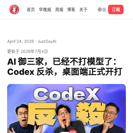
简
首页
早晚报
周报
博客
关于
订阅
April 24, 2026
· JustSayAI
更新于
2026年7月4日
AI 御三家，已经不打模型了：
Codex 反杀，桌面端正式开打