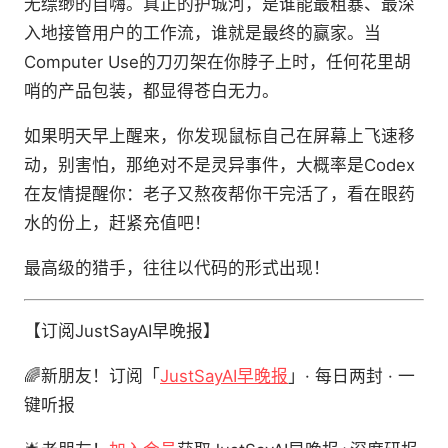
无缥缈的自嗨。真正的护城河，是谁能最粗暴、最深
入地接管用户的工作流，谁就是最终的赢家。当
Computer Use的刀刃架在你脖子上时，任何花里胡
哨的产品包装，都显得苍白无力。
如果明天早上醒来，你发现鼠标自己在屏幕上飞速移
动，别害怕，那绝对不是灵异事件，大概率是Codex
在友情提醒你：老子又熬夜帮你干完活了，看在眼药
水的份上，赶紧充值吧！
最高级的猎手，往往以代码的形式出现！
【订阅JustSayAI早晚报】
🌈新朋友！订阅「
JustSayAI早晚报
」· 每日两封 · 一
键听报