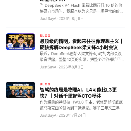
当 DeepSeek V4 Flash 带着比同行低 10 倍的价
格砸向市场时，我原本以为这只是一场寻常的价格
战。但我错了，这根本不是什么商业内卷，而是一
JustSayAI
·
2026年8月6日
道血淋淋的"斩杀线"！在这条线划定的一瞬间，硅
谷的巨头们彻底破防了。 这道斩杀线到底有多残
暴？你这么理解吧，这就相当于一件原本在美国卖
BLOG
10 块美金的货，现在被中国企业硬生生干到了 10
最顶级的精明，看起来往往像理想主义｜
块钱人民币！硬是把大模型干出了拼多多的气质。
硬核拆解DeepSeek梁文锋4小时会议
这怎么玩？那些定价高高在上的模型，瞬间全成了
最近，DeepSeek创始人梁文锋4小时的内部会议
智商税。 这就好比现在的中国电车市场。以前你要
录音泄露，整整42页的实录，把整个硅谷都给吓惨
花四五十万才能买到的 BBA 豪华体验，现在 20
了。 全网都在疯狂造神，一口一个“梁圣”叫着，说
JustSayAI
·
2026年8月3日
万的国产电车直接给你拉满。结果呢？BBA 销量狂
他为了全人类大搞开源。但看完实录，我只能冷笑
跌，连二手车都快卖不出去了。DeepSeek V4
一声：最顶级的精明，看起来往往像理想主义！ 10
Flash 就是那个把锚点死死钉在地上的狠角色。这
个月回本的恐怖算计，AI界的农夫山泉 看硅谷那帮
BLOG
就跟当年吕布辕门射戟一样，我这一箭射在这儿
搞大模型的，有几个敢承认自己能赚钱的？梁圣仿
智驾的终局是物理AI，L4可能比L3更
了，斩杀线以下的这帮公司，你们掂量掂量自己，
佛在说：奥兄，我不是针对你，我是说在座的所有
快？｜对话千里智驾CTO杨沐
到底还要不要干这事？这才是真正的降维打击！这
人都是垃圾！ 全网都在惊呼梁文锋是“赛博圣人”，
作为经典的特斯拉 HW3.0 车主，老修是彻彻底底
完全就是把 AI 变成了有医保目录的时代，曾经昂
其实他是一个极其冷酷的“量化精算师”。 很多人不
被马斯克画的饼坑到了姥姥家。等了三年又三年，
贵的特效药，现在直接走集采就完事了。贵的？谁
理解：融了几百亿，为什么他敢在显卡溢价两倍、
结果他轻飘飘地告诉老修硬件落后，直接不支持
JustSayAI
·
2026年7月24日
还买单？ 我给你一个更接地气的比喻。当年那帮小
甚至四倍时，依然疯狂All in买卡？ 因为这笔账的
了？老车主被物理“斩杀”，毫无还手之力！但这还
老板刚起步的时候，谁开五菱宏
赢率是百分之百——采购的设备，10个月内就能靠
不是最恐怖的，最恐怖的是我猛然发现，现在市面
API调用收回全部本金。在服务器常规5年的折旧周