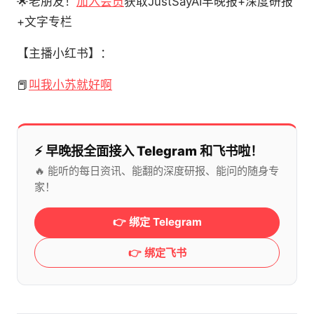
🌟老朋友！
加入会员
获取JustSayAI早晚报+深度研报
+文字专栏
【主播小红书】：
📕
叫我小苏就好啊
⚡️ 早晚报全面接入 Telegram 和飞书啦！
🔥 能听的每日资讯、能翻的深度研报、能问的随身专
家！
👉 绑定 Telegram
👉 绑定飞书