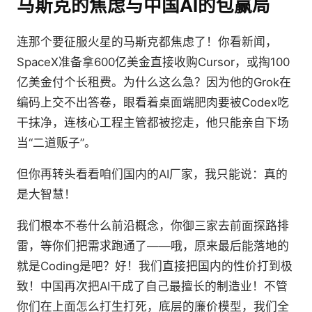
马斯克的焦虑与中国AI的包赢局
连那个要征服火星的马斯克都焦虑了！你看新闻，
SpaceX准备拿600亿美金直接收购Cursor，或掏100
亿美金付个长租费。为什么这么急？因为他的Grok在
编码上交不出答卷，眼看着桌面端肥肉要被Codex吃
干抹净，连核心工程主管都被挖走，他只能亲自下场
当“二道贩子”。
但你再转头看看咱们国内的AI厂家，我只能说：真的
是大智慧！
我们根本不卷什么前沿概念，你御三家去前面探路排
雷，等你们把需求跑通了——哦，原来最后能落地的
就是Coding是吧？好！我们直接把国内的性价打到极
致！中国再次把AI干成了自己最擅长的制造业！不管
你们在上面怎么打生打死，底层的廉价模型，我们全