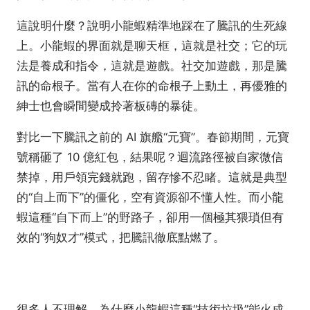
這說明什麼？說明小龍蝦精準地踩在了騰訊的生死線
上。小龍蝦的界面就是聊天框，這就是社交；它的玩
法是養成和指令，這就是遊戲。社交加遊戲，那是騰
訊的命根子。當有人在你的命根子上動土，再優雅的
紳士也會瞬間變成拎著板磚的暴徒。
對比一下騰訊之前的 AI 旗艦“元寶”。春節期間，元寶
號稱砸了 10 億紅包，結果呢？迴流路徑被自家微信
禁掉，用戶領完錢就跑，留存慘不忍睹。這就是典型
的“自上而下”的僵化，空有資源卻不懂人性。而小龍
蝦這種“自下而上”的野路子，卻用一個極其猥瑣但有
效的“狗奴才”模式，把騰訊徹底點燃了。
很多人不理解，為什麼小龍蝦這種“技術垃圾”能火成