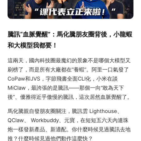
騰訊“血脈覺醒”：馬化騰朋友圈背後，小龍蝦
和大模型我都要！
這兩天，國內科技圈最魔幻的景象不是哪個大模型又
刷榜了，而是所有大廠都在“養蝦”。阿里一口氣發了
CoPaw和JVS，字節飛書全面CLI化，小米在談
MiClaw，最誇張的是騰訊——那個一向“敢為天下
後”、優雅得近乎傲慢的騰訊，這次居然血脈覺醒了。
馬化騰親自發朋友圈關注，騰訊雲 Lighthouse、
QClaw、 Workbuddy、元寶，在短短五六天內連珠
炮一樣發新產品、新適配。你什麼時候見過騰訊去地
推？什麼時候見過他們動作這麼快？