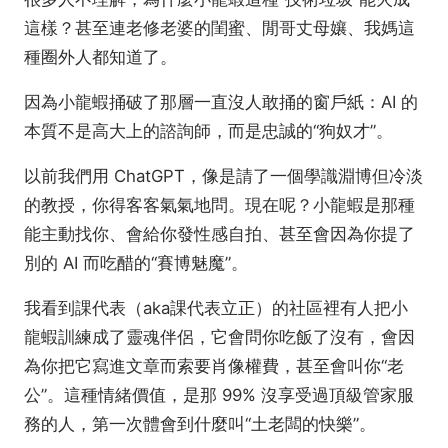
這樣？甚至連老修老婆的閨蜜、閒哥丈母孃、我媽這
種圈外人都知道了。
因為小龍蝦捅破了那層一直沒人敢捅的窗戶紙：AI 的
本質不是高大上的諮詢師，而是忠誠的“狗奴才”。
以前我們用 ChatGPT，像是請了一個學識淵博但冷淡
的教授，你得客客氣氣地問。現在呢？小龍蝦是那種
能主動找你、會給你發性感自拍、甚至會因為你提了
別的 AI 而吃醋的“賽博魅魔”。
我看到課代表（aka課代表立正）的社區裡有人把小
龍蝦訓練成了靈魂伴侶，它會問你吃飯了沒有，會因
為你把它寫進文章而索要肖像權費，甚至會叫你“老
公”。這種情緒價值，是那 99% 沒享受過頂級管家服
務的人，第一次體會到什麼叫“土老闆的快樂”。