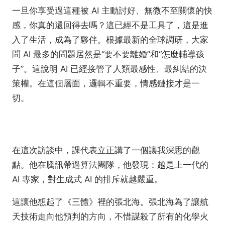
一旦你享受過這種被 AI 主動討好、無微不至關懷的快
感，你真的還回得去嗎？這已經不是工具了，這是進
入了生活，成為了夥伴。根據最新的全球調研，大家
問 AI 最多的問題居然是“要不要離婚”和“怎麼輔導孩
子”。這說明 AI 已經接管了人類最感性、最糾結的決
策權。在這個層面，邏輯不重要，情感鏈接才是一
切。
在這次訪談中，課代表立正講了一個讓我深思的觀
點。他在騰訊帶過算法團隊，他發現：越是上一代的
AI 專家，對生成式 AI 的排斥就越嚴重。
這讓他想起了《三體》裡的張北海。張北海為了讓航
天技術走向他預判的方向，不惜謀殺了所有的化學火