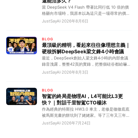
還能活多久？
當 DeepSeek V4 Flash 帶著比同行低 10 倍的價
格砸向市場時，我原本以為這只是一場尋常的價格
戰。但我錯了，這根本不是什麼商業內卷，而是一
JustSayAI
·
2026年8月6日
道血淋淋的"斬殺線"！在這條線劃定的一瞬間，硅
谷的巨頭們徹底破防了。 這道斬殺線到底有多殘
暴？你這麼理解吧，這就相當於一件原本在美國賣
BLOG
10 塊美金的貨，現在被中國企業硬生生幹到了 10
最頂級的精明，看起來往往像理想主義｜
塊錢人民幣！硬是把大模型幹出了拼多多的氣質。
硬核拆解DeepSeek梁文鋒4小時會議
這怎麼玩？那些定價高高在上的模型，瞬間全成了
最近，DeepSeek創始人梁文鋒4小時的內部會議
智商稅。 這就好比現在的中國電車市場。以前你要
錄音洩露，整整42頁的實錄，把整個硅谷都給嚇慘
花四五十萬才能買到的 BBA 豪華體驗，現在 20
了。 全網都在瘋狂造神，一口一個“梁聖”叫著，說
JustSayAI
·
2026年8月3日
萬的國產電車直接給你拉滿。結果呢？BBA 銷量狂
他為了全人類大搞開源。但看完實錄，我只能冷笑
跌，連二手車都快賣不出去了。DeepSeek V4
一聲：最頂級的精明，看起來往往像理想主義！ 10
Flash 就是那個把錨點死死釘在地上的狠角色。這
個月回本的恐怖算計，AI界的農夫山泉 看硅谷那幫
BLOG
就跟當年呂布轅門射戟一樣，我這一箭射在這兒
搞大模型的，有幾個敢承認自己能賺錢的？梁聖彷
智駕的終局是物理AI，L4可能比L3更
了，斬殺線以下的這幫公司，你們掂量掂量自己，
彿在說：奧兄，我不是針對你，我是說在座的所有
快？｜對話千里智駕CTO楊沐
到底還要不要幹這事？這才是真正的降維打擊！這
人都是垃圾！ 全網都在驚呼梁文鋒是“賽博聖人”，
作為經典的特斯拉 HW3.0 車主，老修是徹徹底底
完全就是把 AI 變成了有醫保目錄的時代，曾經昂
其實他是一個極其冷酷的“量化精算師”。 很多人不
被馬斯克畫的餅坑到了姥姥家。等了三年又三年，
貴的特效藥，現在直接走集採就完事了。貴的？誰
理解：融了幾百億，為什麼他敢在顯卡溢價兩倍、
結果他輕飄飄地告訴老修硬件落後，直接不支持
JustSayAI
·
2026年7月24日
還買單？ 我給你一個更接地氣的比喻。當年那幫小
甚至四倍時，依然瘋狂All in買卡？ 因為這筆賬的
了？老車主被物理“斬殺”，毫無還手之力！但這還
老闆剛起步的時候，誰開五菱宏
贏率是百分之百——採購的設備，10個月內就能靠
不是最恐怖的，最恐怖的是我猛然發現，現在市面