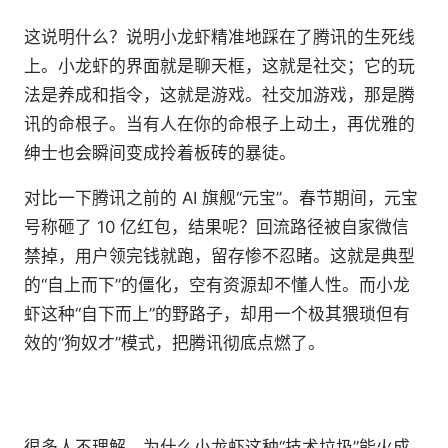
这说明什么？说明小龙虾精准地踩在了腾讯的生死线
上。小龙虾的界面就是聊天框，这就是社交；它的玩
法是养成和指令，这就是游戏。社交加游戏，那是腾
讯的命根子。当有人在你的命根子上动土，再优雅的
绅士也会瞬间变成拎着板砖的暴徒。
对比一下腾讯之前的 AI 旗舰“元宝”。春节期间，元宝
号称砸了 10 亿红包，结果呢？回流路径被自家微信
禁掉，用户领完钱就跑，留存惨不忍睹。这就是典型
的“自上而下”的僵化，空有资源却不懂人性。而小龙
虾这种“自下而上”的野路子，却用一个极其猥琐但有
效的“狗奴才”模式，把腾讯彻底点燃了。
很多人不理解，为什么小龙虾这种“技术垃圾”能火成