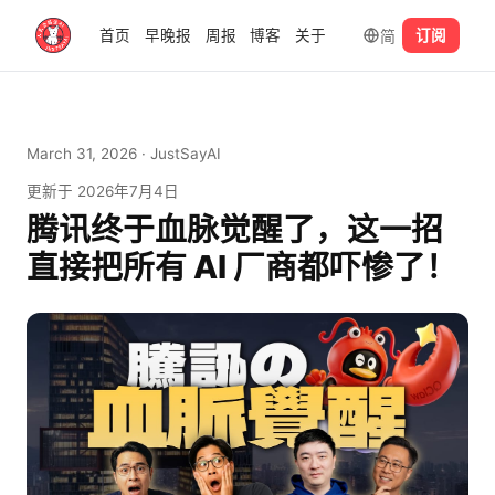
简
首页
早晚报
周报
博客
关于
订阅
March 31, 2026
· JustSayAI
更新于
2026年7月4日
腾讯终于血脉觉醒了，这一招
直接把所有 AI 厂商都吓惨了！