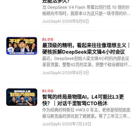
还能活多久？
当 DeepSeek V4 Flash 带着比同行低 10 倍的价
格砸向市场时，我原本以为这只是一场寻常的价格
战。但我错了，这根本不是什么商业内卷，而是一
JustSayAI
·
2026年8月6日
道血淋淋的"斩杀线"！在这条线划定的一瞬间，硅
谷的巨头们彻底破防了。 这道斩杀线到底有多残
暴？你这么理解吧，这就相当于一件原本在美国卖
BLOG
10 块美金的货，现在被中国企业硬生生干到了 10
最顶级的精明，看起来往往像理想主义｜
块钱人民币！硬是把大模型干出了拼多多的气质。
硬核拆解DeepSeek梁文锋4小时会议
这怎么玩？那些定价高高在上的模型，瞬间全成了
最近，DeepSeek创始人梁文锋4小时的内部会议
智商税。 这就好比现在的中国电车市场。以前你要
录音泄露，整整42页的实录，把整个硅谷都给吓惨
花四五十万才能买到的 BBA 豪华体验，现在 20
了。 全网都在疯狂造神，一口一个“梁圣”叫着，说
JustSayAI
·
2026年8月3日
万的国产电车直接给你拉满。结果呢？BBA 销量狂
他为了全人类大搞开源。但看完实录，我只能冷笑
跌，连二手车都快卖不出去了。DeepSeek V4
一声：最顶级的精明，看起来往往像理想主义！ 10
Flash 就是那个把锚点死死钉在地上的狠角色。这
个月回本的恐怖算计，AI界的农夫山泉 看硅谷那帮
BLOG
就跟当年吕布辕门射戟一样，我这一箭射在这儿
搞大模型的，有几个敢承认自己能赚钱的？梁圣仿
智驾的终局是物理AI，L4可能比L3更
了，斩杀线以下的这帮公司，你们掂量掂量自己，
佛在说：奥兄，我不是针对你，我是说在座的所有
快？｜对话千里智驾CTO杨沐
到底还要不要干这事？这才是真正的降维打击！这
人都是垃圾！ 全网都在惊呼梁文锋是“赛博圣人”，
作为经典的特斯拉 HW3.0 车主，老修是彻彻底底
完全就是把 AI 变成了有医保目录的时代，曾经昂
其实他是一个极其冷酷的“量化精算师”。 很多人不
被马斯克画的饼坑到了姥姥家。等了三年又三年，
贵的特效药，现在直接走集采就完事了。贵的？谁
理解：融了几百亿，为什么他敢在显卡溢价两倍、
结果他轻飘飘地告诉老修硬件落后，直接不支持
JustSayAI
·
2026年7月24日
还买单？ 我给你一个更接地气的比喻。当年那帮小
甚至四倍时，依然疯狂All in买卡？ 因为这笔账的
了？老车主被物理“斩杀”，毫无还手之力！但这还
老板刚起步的时候，谁开五菱宏
赢率是百分之百——采购的设备，10个月内就能靠
不是最恐怖的，最恐怖的是我猛然发现，现在市面