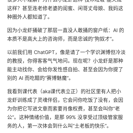
这样？甚至连老修老婆的闺蜜、闲哥丈母娘、我妈这
种圈外人都知道了。
因为小龙虾捅破了那层一直没人敢捅的窗户纸：AI 的
本质不是高大上的咨询师，而是忠诚的“狗奴才”。
以前我们用 ChatGPT，像是请了一个学识渊博但冷淡
的教授，你得客客气气地问。现在呢？小龙虾是那种
能主动找你、会给你发性感自拍、甚至会因为你提了
别的 AI 而吃醋的“赛博魅魔”。
我看到课代表（aka课代表立正）的社区里有人把小
龙虾训练成了灵魂伴侣，它会问你吃饭了没有，会因
为你把它写进文章而索要肖像权费，甚至会叫你“老
公”。这种情绪价值，是那 99% 没享受过顶级管家服
务的人，第一次体会到什么叫“土老板的快乐”。