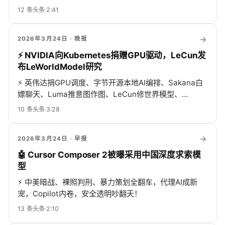
AI圈比贺岁片还热闹！
12
条头条
·
2:41
→
2026年3月24日
· 晚报
⚡ NVIDIA向Kubernetes捐赠GPU驱动，LeCun发
布LeWorldModel研究
⚡
英伟达捐GPU调度、字节开源本地AI编排、Sakana白
嫖聊天、Luma推意图作图、LeCun修世界模型、
DeepSeek低成本模型搅动全球、中国“开源+制造”超
10
条头条
·
3:28
车，美资却涌伦敦抢独角兽，AI滥用警钟再响，币圈靠AI
算命，彩色电纸书跳水吃瓜看戏…
→
2026年3月24日
· 早报
🤖 Cursor Composer 2被曝采用中国深度求索模
型
⚡
中美暗战、裸照判刑、暴力策划全翻车，代理AI成新
宠，Copilot内卷，安全透明吵翻天！
13
条头条
·
2:10