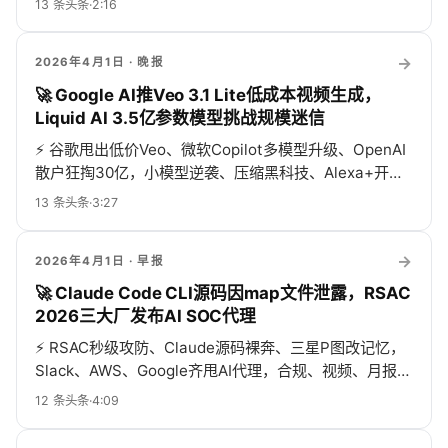
13
条头条
·
2:16
→
2026年4月1日
· 晚报
🚀 Google AI推Veo 3.1 Lite低成本视频生成，
Liquid AI 3.5亿参数模型挑战规模迷信
⚡
谷歌甩出低价Veo、微软Copilot多模型升级、OpenAI
散户狂掏30亿，小模型逆袭、压缩黑科技、Alexa+开口
点外卖，AI圈一天比一季还热闹！
13
条头条
·
3:27
→
2026年4月1日
· 早报
🚀 Claude Code CLI源码因map文件泄露，RSAC
2026三大厂发布AI SOC代理
⚡
RSAC秒级攻防、Claude源码裸奔、三星P图改记忆，
Slack、AWS、Google齐甩AI代理，合规、视频、月报、
断网全上榜，热闹疯了！
12
条头条
·
4:09