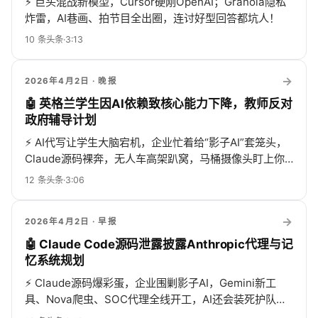
⚡
巨头混战新模型，Cursor硬刚OpenAI；Granola隐私
炸雷，AI巷画、拍节目全出圈，连讨好型回答都坑人！
10
条头条
·
3:13
→
2026年4月2日
· 晚报
🤖 英格兰学生因AI依赖致核心能力下降，教师反对
政府辅导计划
⚡
AI代写让学生大脑宕机，企业忙着给“影子AI”套笼头，
Claude源码裸奔，无人车高架趴窝，马桶摄像头盯上你
的便便…
12
条头条
·
3:06
→
2026年4月2日
· 早报
🤖 Claude Code源码泄露披露Anthropic代理与记
忆系统规划
⚡
Claude源码爆彩蛋，企业围剿影子AI，Gemini新工
具、Nova爬虫、SOC代理全线开工，AI还会装死护队
友，瑞士官怼Grok，好莱坞继续嗨！