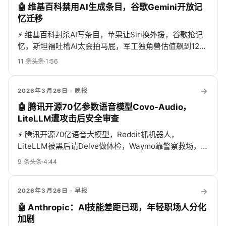
🤖 维基百科禁用AI生成条目，谷歌Gemini开放记
忆迁移
⚡
维基百科封杀AI写条目，苹果让Siri换外援，谷歌抢记
忆，斯坦福吐槽AI太会拍马屁，军工独角兽估值飙到127
亿，开源库却中毒——AI圈一天比一季都热闹！
11
条头条
·
1:56
→
2026年3月26日
· 晚报
🤖 腾讯开源70亿参数语音模型Covo-Audio，
LiteLLM遭攻击后安全审查
⚡
腾讯开源70亿语音大模型，Reddit抓机器人，
LiteLLM被黑后请Delve做体检，Waymo靠警察救场，少
年问AI买凶，开放与专有模型混战，AI狂奔也…
9
条头条
·
4:44
→
2026年3月26日
· 早报
🤖 Anthropic：AI技能差距已现，年轻职场人分化
加剧