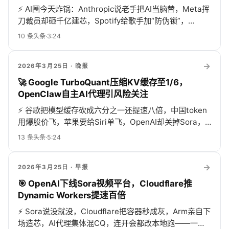
⚡
AI圈今天炸锅：Anthropic说老手把AI当脑替，Meta挥
刀裁员却砸千亿建芯，Spotify给歌手加“防伪锁”，
Reddit让机器人验指纹，苹果偷师谷歌Gemini搓小模
10
条头条
·
3:24
型，AWS用Claude刷视频，还有18岁少年问AI买锤杀
亲……
→
2026年3月25日
· 晚报
🚀 Google TurboQuant压缩KV缓存至1/6，
OpenClaw自主AI代理引风险关注
⚡
谷歌把模型缓存砍成六分之一还提速八倍，中国token
用爆股价飞，苹果要给Siri单飞，OpenAI却关掉Sora，
风投35亿扑AI，Grok裸照惹官司，13参数微调封神，金
13
条头条
·
5:24
融多模态狂飙，导演喊庞氏骗局，OpenClaw替你打工也
埋雷
→
2026年3月25日
· 早报
🎯 OpenAI下线Sora视频平台，Cloudflare推
Dynamic Workers提速百倍
⚡
Sora说没就没，Cloudflare把容器秒成灰，Arm亲自下
场造芯，AI代理集体混CQ，连开会都改本地跑——一周