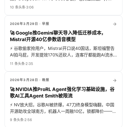
CUDA，机器人公司PI估值110亿，AI一周比一年还热闹！
10
条头条
·
3:06
→
2026年3月29日
· 早报
🚀 Google推Gemini聊天导入降低迁移成本，
Mistral开源40亿参数语音模型
⚡
谷歌偷家抢用户，Mistral开口说40国话，斯坦福警告
AI拍马屁，开发提效170%还砍人，连客厅都能跑AI流水
线，热闹疯了！
11
条头条
·
2:35
→
2026年3月28日
· 晚报
🚀 NVIDIA推ProRL Agent强化学习基础设施，谷
歌AI工具Agent Smith被限流
⚡
NV放大招，谷歌AI被挤爆，47刀终身模型嗨翻，中国
开源助攻全球南方，机器人一周融10亿，锁都降价——AI
圈卷疯了！
9
条头条
·
2:56