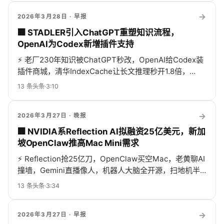
→
2026年3月28日
· 早报
🏢 STADLER引入ChatGPT重塑知识流程，
OpenAI为Codex新增插件支持
⚡
老厂230年知识被ChatGPT秒改，OpenAI给Codex装
插件商城，清华IndexCache让长文推理秒开1.8倍，
Gemini实时音视频上线，Lucid Process Agent主动追问
13
条头条
·
3:10
流程，能耗逼政客抓数据中心电表，NeurIPS地缘火药味
呛鼻，AI代理自我进化已启动，4K摄像头八折陪你远程
→
2026年3月27日
· 晚报
卷！
🏢 NVIDIA系Reflection AI拟融资25亿美元，新加
坡OpenClaw推高Mac Mini需求
⚡
Reflection抢25亿刀，OpenClaw买空Mac，老黄聊AI
撞墙，Gemini直播像人，机器人大脑全开源，扫地机半
价，苹果歌单翻车，Anthropic硬刚白宫，微软给机器人
13
条头条
·
3:34
出考卷，AI圈一天比一季热闹！
→
2026年3月27日
· 早报