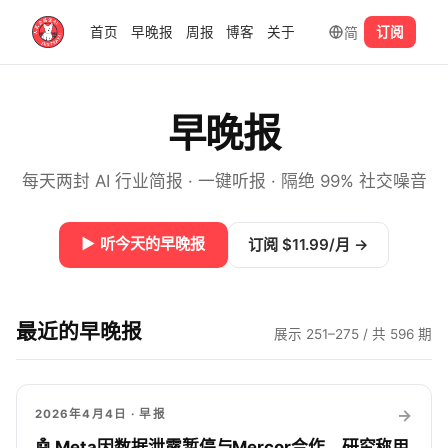
简
首页
早晚报
周报
博客
关于
订阅
早晚报
每天两封 AI 行业简报 · 一键听报 · 隔绝 99% 社交噪音
▶
听今天的早晚报
订阅 $11.99/月
→
最近的早晚报
展示 251–275 / 共 596 期
→
2026年4月4日
· 早报
🤖 Meta因数据泄露暂停与Mercor合作，研究称用