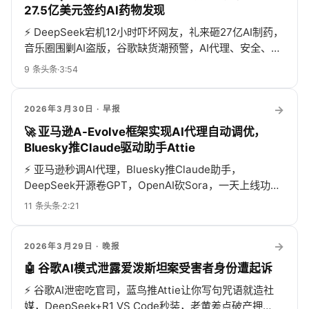
27.5亿美元签约AI药物发现
⚡
DeepSeek宕机12小时吓坏网友，礼来砸27亿AI制药，
音乐圈围剿AI盗版，谷歌缺货潮预警，AI代理、安全、奉
承全上线，热闹得像菜市场！
9
条头条
·
3:54
→
2026年3月30日
· 早报
🚀 亚马逊A-Evolve框架实现AI代理自动调优，
Bluesky推Claude驱动助手Attie
⚡
亚马逊秒调AI代理，Bluesky推Claude助手，
DeepSeek开源卷GPT，OpenAI砍Sora，一天上线功能
成常态，Token烧到亿级，喂鸟器都AI了！
11
条头条
·
2:21
→
2026年3月29日
· 晚报
🤖 谷歌AI模式泄露爱泼斯坦案受害者身份遭起诉
⚡
谷歌AI泄密吃官司，蓝鸟推Attie让你写句咒语就造社
媒，DeepSeek+R1 VS Code秒装，老黄差点破产押