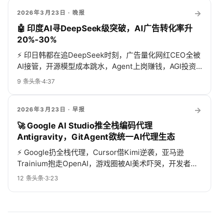
→
2026年3月23日
· 晚报
🤖 印度AI寻DeepSeek级突破，AI广告转化率升
20%-30%
⚡
印日韩都在追DeepSeek时刻，广告量化网红CEO全被
AI接管，开源模型成本跳水，Agent上岗赚钱，AGI投资
机...
9
条头条
·
4:37
→
2026年3月23日
· 早报
🚀 Google AI Studio推全栈编码代理
Antigravity，GitAgent欲统一AI代理生态
⚡
Google扔全栈代理，Cursor借Kimi逆袭，亚马逊
Trainium抱走OpenAI，游戏圈被AI美术吓哭，开发者边
拥抱混乱边求监管！
12
条头条
·
3:23