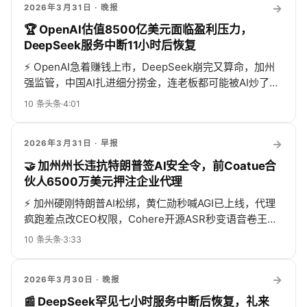
→
2026年3月31日
· 晚报
🏆 OpenAI估值8500亿美元面临盈利压力，
DeepSeek服务中断11小时后恢复
⚡
OpenAI急着赚钱上市，DeepSeek崩完又算命，加州
强监管，中国AI扎进细分捞金，连老板都可能被AI炒了，
太卷了！
10
条头条
·
4:01
→
2026年3月31日
· 早报
🤝 加州州长违抗特朗普签AI安全令，前Coatue合
伙人6500万美元押注企业代理
⚡
加州硬刚特朗普AI松绑，黄仁勋秒喊AGI已上线，代理
疯跑差点改CEO权限，Cohere开源ASR秒变语音卷王，
健康、银行、苹果、DeepSeek全在抢戏，州法、漏洞、
10
条头条
·
3:33
宕机齐飞，热闹得像AI春晚！
→
2026年3月30日
· 晚报
📰 DeepSeek罕见七小时服务中断后恢复，礼来