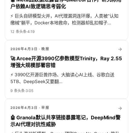
户依赖AI致逻辑思考弱化
⚡
巨头自研模型火并，AI代理漏洞连环爆，人类被“认知
缴械”躺平，Docker本地救命，检测器却乱扣帽子…
12
条头条
·
4:19
→
2026年4月3日
· 晚报
🚀 Arcee开源3990亿参数模型Trinity，Ray 2.55
增强大规模部署容错
⚡
3990亿开源巨兽炸场、大脑读心AI上线、谷歌白送
5TB、DeepSeek又要翻…
9
条头条
·
3:05
→
2026年4月3日
· 早报
🤖 Granola默认共享链接暴露笔记，DeepMind警
示AI代理对抗性威胁