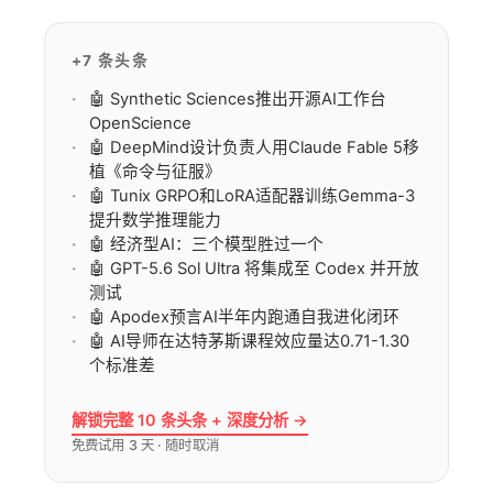
味着更高效、更准确的翻译体验以及从翻译到润
色…
+7 条头条
🤖 Synthetic Sciences推出开源AI工作台
OpenScience
🤖 DeepMind设计负责人用Claude Fable 5移
植《命令与征服》
🤖 Tunix GRPO和LoRA适配器训练Gemma-3
提升数学推理能力
🤖 经济型AI：三个模型胜过一个
🤖 GPT-5.6 Sol Ultra 将集成至 Codex 并开放
测试
🤖 Apodex预言AI半年内跑通自我进化闭环
🤖 AI导师在达特茅斯课程效应量达0.71-1.30
个标准差
解锁完整 10 条头条 + 深度分析 →
免费试用 3 天 · 随时取消