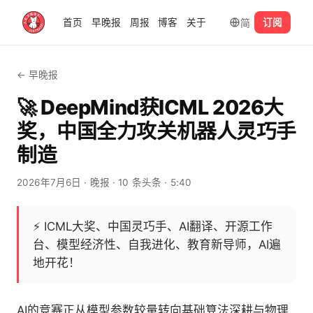
简
首页
早晚报
周报
博客
关于
订阅
← 早晚报
🚀 DeepMind获ICML 2026大
奖，中国全力攻关机器人灵巧手
制造
2026年7月6日
· 晚报
· 10 条头条
· 5:40
⚡
ICML大奖、中国灵巧手、AI翻译、开源工作
台、模型经济性、自我进化、教育新导师，AI遍
地开花！
AI的竞赛正从模型参数较量转向基础算法深耕与物理