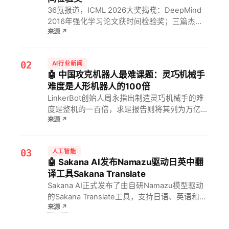
36氪报道，ICML 2026大奖揭晓：DeepMind
2016年强化学习论文获时间检验奖；三篇杰出
来源
↗
论文奖中两篇被扩散模型包揽，包括清华大学团
队关于灵活性陷阱的研究。对AI研究者而言，这
标志着扩散模型从爆发进入修正与基础设施改进
02
AI行业新闻
的新阶段。
🤖 中国攻克机器人最难课题：灵巧机械手
难度是人形机器人的100倍
LinkerBot创始人周永指出制造灵巧机械手的难
度是整机的一百倍，求是报告则将其列为万亿级
来源
↗
战略性新兴产业。对人形机器人开发者而言，这
意味着灵巧手是商业化落地的最大瓶颈，突破后
将打开万亿级市场。
03
人工智能
🤖 Sakana AI发布Namazu驱动日英中翻
译工具Sakana Translate
Sakana AI正式发布了由自研Namazu模型驱动
的Sakana Translate工具，支持日语、英语和中
来源
↗
文双向翻译，并提供翻译、校对和提问三种模
式。对翻译工作者和跨语言开发团队而言，这意