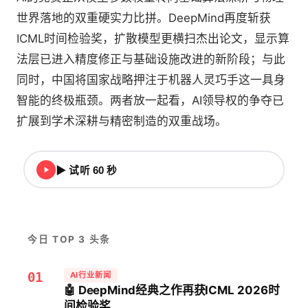
世界落地的双重硬实力比拼。DeepMind再度斩获
ICML时间检验奖，扩散模型更横扫杰出论文，显示算
法层已进入精度修正与基础设施改进的新阶段；与此
同时，中国将国家战略押注于机器人灵巧手这一具身
智能的终极瓶颈。两者放一起看，AI领导权的争夺已
扩展到学术深耕与精密制造的双重战场。
▶ 试听 60 秒
今日 TOP 3 头条
01
AI行业新闻
🤖 DeepMind经典之作再获ICML 2026时
间检验奖