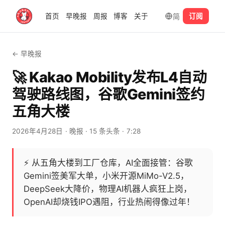
简
首页
早晚报
周报
博客
关于
订阅
← 早晚报
🚀 Kakao Mobility发布L4自动
驾驶路线图，谷歌Gemini签约
五角大楼
2026年4月28日
· 晚报
· 15 条头条
· 7:28
⚡
从五角大楼到工厂仓库，AI全面接管：谷歌
Gemini签美军大单，小米开源MiMo-V2.5，
DeepSeek大降价，物理AI机器人疯狂上岗，
OpenAI却烧钱IPO遇阻，行业热闹得像过年！