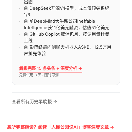
出图
🤖 DeepSeek开源V4模型，成本仅顶尖系统
1/6
🤖 前DeepMind大牛新公司Ineffable
Intelligence获11亿美元融资，估值51亿美元
🤖 GitHub Copilot 取消包月，按调用量计费
上线
🤖 彭博终端内测聊天机器人ASKB，12.5万用
户抢先体验
解锁完整 15 条头条 + 深度分析 →
免费试用 3 天 · 随时取消
查看所有历史早晚报 →
想听完整解读？阅读「人民公园说AI」博客深度文章 →