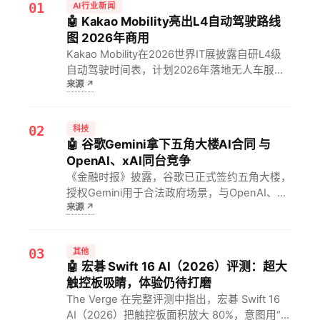
01
AI行业新闻
🤖 Kakao Mobility亮出L4自动驾驶路线
图 2026年商用
Kakao Mobility在2026世界IT展披露自研L4级
自动驾驶时间表，计划2026年落地无人车服
来源
↗
务。对韩国共享出行市场意味着本土公司首次用
物理AI抢滩Robotaxi，有望把平台空驶率再降5
个百分点并新增千亿韩元级营收池。
02
科技
🤖 谷歌Gemini拿下五角大楼AI合同 与
OpenAI、xAI同台竞争
《金融时报》披露，谷歌已正式签约五角大楼，
授权Gemini用于合法政府场景，与OpenAI、
来源
↗
xAI并列首批合规供应商。对谷歌云而言，这意
味着其AI安全框架获军方背书，有望撬动数十亿
美元联邦订单并加速企业级市场渗透。
03
其他
🤖 宏碁 Swift 16 AI（2026）评测：超大
触控板吸睛，体验仍待打磨
The Verge 在完整评测中指出，宏碁 Swift 16
AI（2026）把触控板面积放大 80%，意图用“手