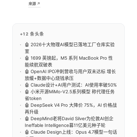
来源
↗
势全域”替代传统鼠标。对追求极致便携的创作
者意味着多一块玻璃画布，却也要忍受误触与驱
动调校的半成品尴尬。
+12 条头条
🤖 2026十大物理AI模型已落地工厂仓库实验
室
🤖 1699 英镑起，M5 系列 MacBook Pro 性
能续航双破表
🤖 OpenAI IPO冲刺营收与用户双未达标 增长
放缓+数据中心烧钱承压
🤖 Claude设计+AI用户测试：AI使用率破50%
🤖 小米开源MiMo-V2.5系列模型 称代理任务
省token
🤖 DeepSeek V4 Pro 大降价 75%，AI 价格战
再升级
🤖 DeepMind老将David Silver为伦敦AI创企
Ineffable Intelligence募11亿美元种子轮
🤖 Claude Design上线：Opus 4.7模型一句话