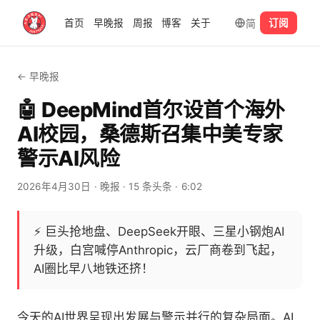
简
首页
早晚报
周报
博客
关于
订阅
← 早晚报
🤖 DeepMind首尔设首个海外
AI校园，桑德斯召集中美专家
警示AI风险
2026年4月30日
· 晚报
· 15 条头条
· 6:02
⚡
巨头抢地盘、DeepSeek开眼、三星小钢炮AI
升级，白宫喊停Anthropic，云厂商卷到飞起，
AI圈比早八地铁还挤！
今天的AI世界呈现出发展与警示并行的复杂局面。AI