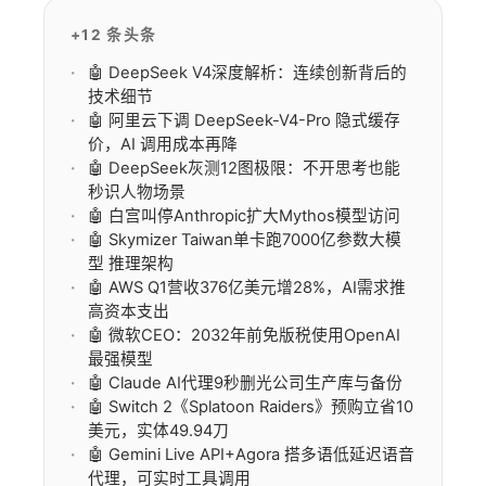
+12 条头条
🤖 DeepSeek V4深度解析：连续创新背后的
技术细节
🤖 阿里云下调 DeepSeek-V4-Pro 隐式缓存
价，AI 调用成本再降
🤖 DeepSeek灰测12图极限：不开思考也能
秒识人物场景
🤖 白宫叫停Anthropic扩大Mythos模型访问
🤖 Skymizer Taiwan单卡跑7000亿参数大模
型 推理架构
🤖 AWS Q1营收376亿美元增28%，AI需求推
高资本支出
🤖 微软CEO：2032年前免版税使用OpenAI
最强模型
🤖 Claude AI代理9秒删光公司生产库与备份
🤖 Switch 2《Splatoon Raiders》预购立省10
美元，实体49.94刀
🤖 Gemini Live API+Agora 搭多语低延迟语音
代理，可实时工具调用