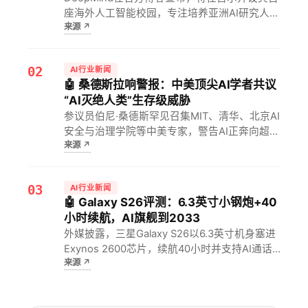
座海外人工智能校园，专注培养亚洲AI研究人
来源
↗
才。对韩国及亚太开发者意味着可就近接触前沿
模型与算力资源，加速本地生成式AI创业与产学
研落地。
02
AI行业新闻
🤖 桑德斯拉响警报：中美顶尖AI学者共议
“AI灭绝人类”生存级威胁
参议员伯尼·桑德斯罕见召集MIT、清华、北京AI
安全与治理学院等中美专家，警告AI正奔向超智
来源
↗
能却缺乏控制，就业、隐私与儿童福祉已现即时
伤害。对行业意味着“比三明治监管还少”的宽松
时代或终结，跨国治理与合规成本将陡升。
03
AI行业新闻
🤖 Galaxy S26评测：6.3英寸小钢炮+40
小时续航，AI旗舰到2033
外媒披露，三星Galaxy S26以6.3英寸机身塞进
Exynos 2600芯片，续航40小时并支持AI通话
来源
↗
拦截，软件更新延续至2033年。对追求紧凑旗
舰的用户意味着，小尺寸与长周期维护兼得，安
卓阵营几乎无直接对手。