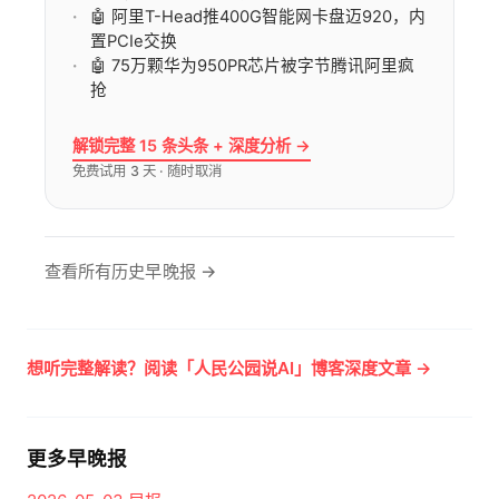
🤖 阿里T-Head推400G智能网卡盘迈920，内
置PCIe交换
🤖 75万颗华为950PR芯片被字节腾讯阿里疯
抢
解锁完整 15 条头条 + 深度分析 →
免费试用 3 天 · 随时取消
查看所有历史早晚报 →
想听完整解读？阅读「人民公园说AI」博客深度文章 →
更多早晚报