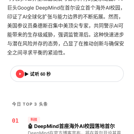
巨头Google DeepMind在首尔设立首个海外AI校园，
印证了AI全球化扩张与能力边界的不断拓展。然而，
美国参议员桑德斯召集中美顶尖专家，共同警示AI可
能带来的生存级威胁，强调监管滞后。这种快速进步
与潜在风险并存的态势，凸显了在推动创新与确保安
全之间寻求平衡的紧迫性。
▶ 试听 60 秒
今日 TOP 3 头条
01
科技
🤖 DeepMind首座海外AI校园落地首尔
DeepMind在官方博客宣布，将在首尔开设其首