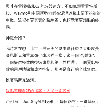
與其在雲端暢想AGI的詩與遠方，不如低頭看看特斯
拉、Waymo和中國新勢力們在泥濘道路上留下的滾滾
車轍。這裡有更真實的路線圖，也預示著更殘酷的終
局。
神龍合體？
我時常在想，這世上最完美的劇本是什麼？大概就是
讓馬斯克和雷軍像七龍珠裡一樣，來一個“合體術”。
一個提供極致的技術遠見和第一性原理，一個貢獻極
致的用戶體驗和成本控制。那將是真正的全球無敵。
摸著馬斯克過河。
觀點整理自我的播客：人民公園說AI
👉訂閱「JustSayAI早晚報」· 每日兩封 · 一鍵聽報：