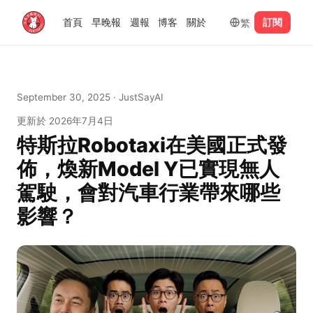
繁
首頁
早晚報
週報
博客
關於
訂閱
September 30, 2025
· JustSayAI
更新於
2026年7月4日
特斯拉Robotaxi在美國正式發
佈，煥新Model Y已實現無人
駕駛，會對汽車行業帶來哪些
影響？