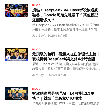
BLOG
拐點！DeepSeek V4 Flash斬殺線逼瘋
硅谷，Google高層先地震了？其他模型
還能活多久？
當 DeepSeek V4 Flash 帶著比同行低 10 倍的價
格砸向市場時，我原本以為這只是一場尋常的價格
戰。但我錯了，這根本不是什麼商業內卷，而是一
JustSayAI
·
2026年8月6日
道血淋淋的"斬殺線"！在這條線劃定的一瞬間，硅
谷的巨頭們徹底破防了。 這道斬殺線到底有多殘
暴？你這麼理解吧，這就相當於一件原本在美國賣
BLOG
10 塊美金的貨，現在被中國企業硬生生幹到了 10
最頂級的精明，看起來往往像理想主義｜
塊錢人民幣！硬是把大模型幹出了拼多多的氣質。
硬核拆解DeepSeek梁文鋒4小時會議
這怎麼玩？那些定價高高在上的模型，瞬間全成了
最近，DeepSeek創始人梁文鋒4小時的內部會議
智商稅。 這就好比現在的中國電車市場。以前你要
錄音洩露，整整42頁的實錄，把整個硅谷都給嚇慘
花四五十萬才能買到的 BBA 豪華體驗，現在 20
了。 全網都在瘋狂造神，一口一個“梁聖”叫著，說
JustSayAI
·
2026年8月3日
萬的國產電車直接給你拉滿。結果呢？BBA 銷量狂
他為了全人類大搞開源。但看完實錄，我只能冷笑
跌，連二手車都快賣不出去了。DeepSeek V4
一聲：最頂級的精明，看起來往往像理想主義！ 10
Flash 就是那個把錨點死死釘在地上的狠角色。這
個月回本的恐怖算計，AI界的農夫山泉 看硅谷那幫
BLOG
就跟當年呂布轅門射戟一樣，我這一箭射在這兒
搞大模型的，有幾個敢承認自己能賺錢的？梁聖彷
智駕的終局是物理AI，L4可能比L3更
了，斬殺線以下的這幫公司，你們掂量掂量自己，
彿在說：奧兄，我不是針對你，我是說在座的所有
快？｜對話千里智駕CTO楊沐
到底還要不要幹這事？這才是真正的降維打擊！這
人都是垃圾！ 全網都在驚呼梁文鋒是“賽博聖人”，
作為經典的特斯拉 HW3.0 車主，老修是徹徹底底
完全就是把 AI 變成了有醫保目錄的時代，曾經昂