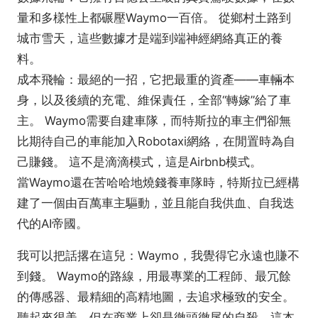
量和多樣性上都碾壓Waymo一百倍。 從鄉村土路到
城市雪天，這些數據才是端到端神經網絡真正的養
料。
成本飛輪：最絕的一招，它把最重的資產——車輛本
身，以及後續的充電、維保責任，全部“轉嫁”給了車
主。 Waymo需要自建車隊，而特斯拉的車主們卻無
比期待自己的車能加入Robotaxi網絡，在閒置時為自
己賺錢。 這不是滴滴模式，這是Airbnb模式。
當Waymo還在苦哈哈地燒錢養車隊時，特斯拉已經構
建了一個由百萬車主驅動，並且能自我供血、自我迭
代的AI帝國。
我可以把話撂在這兒：Waymo，我覺得它永遠也賺不
到錢。 Waymo的路線，用最專業的工程師、最冗餘
的傳感器、最精細的高精地圖，去追求極致的安全。
聽起來很美，但在商業上卻是徹頭徹尾的自殺。這本