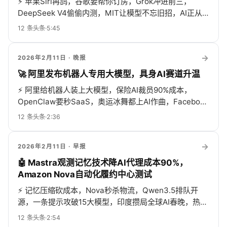
⚡
苹果Siri再鸽，谷歌要帮你订房，Grok冲进前三，
DeepSeek V4偷偷内测，MIT让模型不忘旧招，AI正从
聊天进化成替你干活的全能打工人
12
条头条
·
5:45
→
2026年2月11日
· 晚报
🚀 阿里发布机器人专用大模型，具身AI赛道升温
⚡
阿里给机器人装上大模型，保险AI裁员90%成本，
OpenClaw要秒SaaS，奥运冰舞都上AI作曲，Facebook
头像蹦迪，106刀终身AI全家桶，记忆黑科技再砍90%账
12
条头条
·
2:36
单，物理AI、脑AI、动画AI全炸锅！
→
2026年2月11日
· 早报
🤖 Mastra观测记忆技术降AI代理成本90%，
Amazon Nova自动化履约中心测试
⚡
记忆压缩砍成本，Nova秒杀物流，Qwen3.5排队开
源，一条提示攻破15大模型，印度攒局全球AI春晚，热闹
疯了！
12
条头条
·
2:54