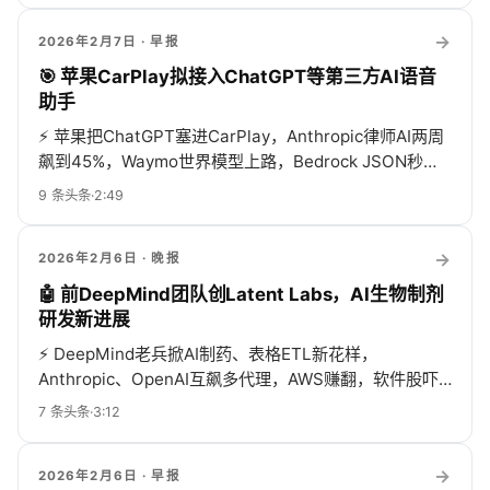
→
2026年2月7日
· 早报
🎯 苹果CarPlay拟接入ChatGPT等第三方AI语音
助手
⚡
苹果把ChatGPT塞进CarPlay，Anthropic律师AI两周
飙到45%，Waymo世界模型上路，Bedrock JSON秒
回，裁员也AI背锅——这圈热闹得像春运！
9
条头条
·
2:49
→
2026年2月6日
· 晚报
🤖 前DeepMind团队创Latent Labs，AI生物制剂
研发新进展
⚡
DeepMind老兵掀AI制药、表格ETL新花样，
Anthropic、OpenAI互飙多代理，AWS赚翻，软件股吓
崩，编码老手秒飞新手懵
7
条头条
·
3:12
→
2026年2月6日
· 早报