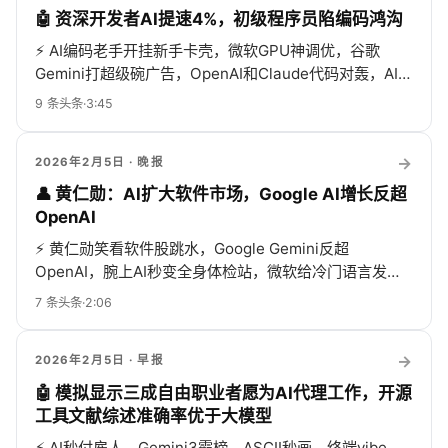
🤖 资深开发者AI提速4%，初级程序员陷编码鸿沟
⚡
AI编码老手开挂新手卡壳，微软GPU神调优，谷歌
Gemini打超级碗广告，OpenAI和Claude代码对轰，AI表
格免ETL，Agent带移动记忆，政治围堵人脸，安全吹哨
9
条头条
·
3:45
被拆台测试变仪式
→
2026年2月5日
· 晚报
👤 黄仁勋：AI扩大软件市场，Google AI增长反超
OpenAI
⚡
黄仁勋笑看软件股跳水，Google Gemini反超
OpenAI，腕上AI秒变全身体检站，微软给冷门语言发话
筒，NVIDIA让AI自己写代码，50美元“终身”ChatGPT遭
7
条头条
·
2:06
吐槽，Altman怒怼Claude广告背刺，全圈乱斗太精彩！
→
2026年2月5日
· 早报
🤖 模拟显示三成自由职业者愿为AI代理工作，开源
工具文献综述准确率优于大模型
⚡
AI秒付雇人、Gemini3霸榜、ASCII秒画、终端vibe