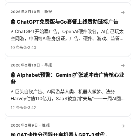
→
2026年2月10日
· 晚报
🤖 ChatGPT免费版与Go套餐上线赞助链接广告
⚡
ChatGPT开始塞广告，OpenAI硬件改名，AI自己玩太
空网游，中国给AI贴身份证，广告、硬件、游戏、监管全
在卷！
10
条头条
·
2:40
→
2026年2月10日
· 早报
🤖 Alphabet预警：Gemini扩张或冲击广告核心业
务
⚡
巨头自砍广告、AI网游禁人类、机器人做梦、法务
Harvey估值110亿刀，SaaS被宣判“失焦”——一周AI圈比
科幻片还疯
12
条头条
·
3:42
→
2026年2月9日
· 晚报
🎯 OAT动作分词器开启机器人GPT-3时代，