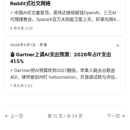
Reddit式社交网络
⚡
中国AI论文量登顶，英伟达继续砸钱OpenAI，三万AI
代理建教会，SpaceX百万太阳能卫星上天，好莱坞用AI
拍1776，全圈疯卷！
8
条头条
·
3:29
→
2026年2月1日
· 早报
🤖 Gartner上调AI支出预测：2026年占IT支出
41.5%
⚡
Gartner把AI预算吹到2027翻倍，苹果人跳去谷歌追
AGI，律师被加州盯 hallucination，开源调试核与评估框
架齐飞，密钥却裸奔1800例，这行热闹得像过年！
7
条头条
·
2:53
← 上一页
下一页 →
第 15 页 / 共 24 页