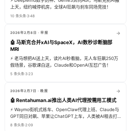
⚡
DeepMind数学封神、Genie3奔向AGI，马斯克把AI搬
上天，纽约喊停机房，全球AI狂飙与刹车同场竞技！
10
条头条
·
3:48
→
2026年2月8日
· 早报
🤖 马斯克合并xAI与SpaceX，AI数秒诊断脑部
MRI
⚡
老马想把AI送上天，读片AI秒看脑，无人车狂飙250万
假场景，谷歌课白送，Claude和OpenAI互怼广告！
5
条头条
·
3:23
→
2026年2月7日
· 晚报
🤖 Rentahuman.ai推出人类AI代理按需用工模式
⚡
Waymo街机式练车、OpenClaw代理上班、Claude与
GPT同日对飙、苹果让ChatGPT上车，人类被AI租去打
工…
8
条头条
·
2:09