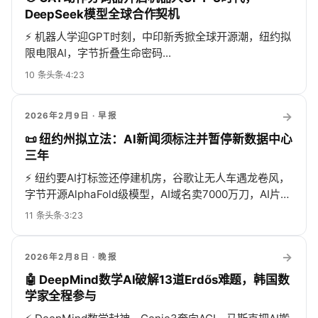
DeepSeek模型全球合作契机
⚡
机器人学迎GPT时刻，中印新秀掀全球开源潮，纽约拟
限电限AI，字节折叠生命密码...
10
条头条
·
4:23
→
2026年2月9日
· 早报
📜 纽约州拟立法：AI新闻须标注并暂停新数据中心
三年
⚡
纽约要AI打标签还停建机房，谷歌让无人车遇龙卷风，
字节开源AlphaFold级模型，AI域名卖7000万刀，AI片重
拍老电影吵翻天，思想社会模型自己开辩论会，No Code
11
条头条
·
3:23
秒哒造富神话
→
2026年2月8日
· 晚报
🤖 DeepMind数学AI破解13道Erdős难题，韩国数
学家全程参与