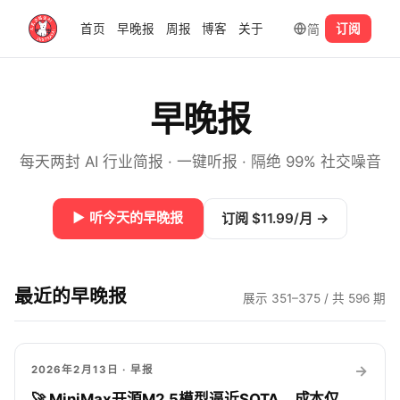
简
首页
早晚报
周报
博客
关于
订阅
早晚报
每天两封 AI 行业简报 · 一键听报 · 隔绝 99% 社交噪音
▶
听今天的早晚报
订阅 $11.99/月
→
最近的早晚报
展示 351–375 / 共 596 期
→
2026年2月13日
· 早报
🚀 MiniMax开源M2.5模型逼近SOTA，成本仅