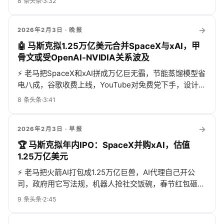
8
条头条
·
3:32
→
2026年2月3日
· 晚报
🤖 马斯克拟1.25万亿美元合并SpaceX与xAI，甲
骨文或受OpenAI-NVIDIA关系波及
⚡
老马把SpaceX和xAI拼成万亿巨无霸，节能蒸馏模型省
电八成，谷歌收费上线，YouTube对免费党下手，设计师
靠脑子反杀AI，ChatGPT偏爱卫报，NV新通信黑科技给
8
条头条
·
3:41
DeepSeek打鸡血，行业热闹得像过年！
→
2026年2月3日
· 早报
🏆 马斯克拟年内IPO：SpaceX并购xAI，估值
1.25万亿美元
⚡
老马把火箭AI打包成1.25万亿巨兽，AI代理自己开公
司，政府用它写法规，机器人抢社交饭碗，春节红包砸4
亿，招聘先防AI假人，语音悬浮麦随时开喷，行业疯到没
9
条头条
·
2:45
空眨眼…