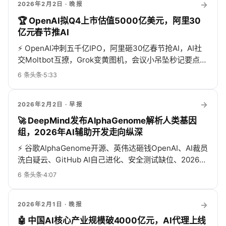
→
2026年2月2日
· 晚报
🏆 OpenAI拟Q4上市估值5000亿美元，阿里30
亿元春节推AI
⚡
OpenAI冲刺五千亿IPO，阿里砸30亿春节抢AI，AI社
交Moltbot互撩，Grok变黄图机，会议小吊坠秒记要点，
日历也AI疯了！
6
条头条
·
5:33
→
2026年2月2日
· 早报
🚀 DeepMind发布AlphaGenome解析人类基因
组，2026年AI辅助开发走向纵深
⚡
谷歌AlphaGenome开源、英伟达砸钱OpenAI、AI裁员
洗白疑云、GitHub AI自己进化、安全测试缺位、2026码
农要转型，AI圈今天全是瓜！
6
条头条
·
4:07
→
2026年2月1日
· 晚报
🤖 中国AI核心产业规模破4000亿元，AI代理上线