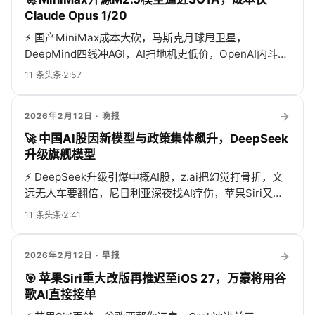
Claude Opus 1/20
⚡
国产MiniMax成本大砍，马斯克月球甩卫星，
DeepMind四线冲AGI，AI扫地机史低价，OpenAI内斗外
怼DeepSeek，招聘机器人都卷疯了！
11
条头条
·
2:57
→
2026年2月12日
· 晚报
🚀 中国AI股因新模型与政策集体飙升，DeepSeek
升级旗舰模型
⚡
DeepSeek升级引爆中概AI股，z.ai把幻觉打骨折，文
远无人车要翻倍，尼日利亚深夜找AI疗伤，苹果Siri又
鸽，Galaxy AI最高抵900美元，Agent写代码日抛软件来
11
条头条
·
2:41
了！
→
2026年2月12日
· 早报
🎯 苹果Siri重大改版再推迟至iOS 27，万豪将用谷
歌AI直接接单