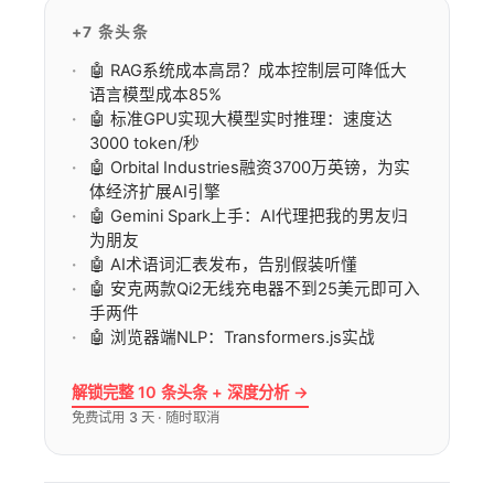
+7 条头条
🤖 RAG系统成本高昂？成本控制层可降低大
语言模型成本85%
🤖 标准GPU实现大模型实时推理：速度达
3000 token/秒
🤖 Orbital Industries融资3700万英镑，为实
体经济扩展AI引擎
🤖 Gemini Spark上手：AI代理把我的男友归
为朋友
🤖 AI术语词汇表发布，告别假装听懂
🤖 安克两款Qi2无线充电器不到25美元即可入
手两件
🤖 浏览器端NLP：Transformers.js实战
解锁完整 10 条头条 + 深度分析 →
免费试用 3 天 · 随时取消