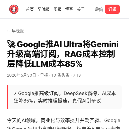
简
首页
早晚报
周报
博客
关于
订阅
← 早晚报
🚀 Google推AI Ultra将Gemini
升级高端订阅，RAG成本控制
层降低LLM成本85%
2026年5月30日
· 早报
· 10 条头条
· 7:13
⚡
Google推高级订阅，DeepSeek霸榜，AI成本
狂降85%，实时推理提速，真假AI引争议
今天的AI领域，商业化与效率提升并驾齐驱。Google