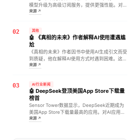
模型升级为高级订阅服务，提供更强性能。对AI
来源
↗
行业而言，这标志着大模型向高端订阅模式的转
变，开发者需关注成本与收益的平衡。
02
其他
🤖 《真相的未来》作者解释AI使用遭遇尴
尬
《真相的未来》作者因书中使用AI生成引文而受
到质疑，他在解释AI使用方式时遇到困难。这暴
来源
↗
露了AI内容创作在真实性上的隐患，对依赖AI生
成内容的作者和媒体意味着需更谨慎核实来源。
03
AI行业新闻
🤖 DeepSeek登顶美国App Store下载量
榜首
Sensor Tower数据显示，DeepSeek近期成为
美国App Store下载量最高的应用。对AI应用市
来源
↗
场而言，这意味着用户对智能助手的接受度显著
提升，竞争格局将被重塑。