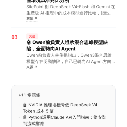
產環境成本對比分析
SitePoint 對 DeepSeek V4-Flash 和 Gemini 在
生產級 AI 推理中的成本模型進行比較，指出
來源
↗
DeepSeek 的 OpenAI 兼容 API 具有價格優
勢。對開發者而言，選擇 DeepSeek 可降低推
理…
03
其他
🤖 Qwen前負責人坦承混合思維模型缺
陷，全面轉向AI Agent
Qwen前負責人林俊揚指出，Qwen3混合思維
模型存在明顯缺陷，自己已轉向AI Agent方向。
來源
↗
對開發者而言，這意味著純模型架構調優的紅利
正在消退，Agent工程化與強化學習基建能力將
成為下一階段核心競爭力。
+11 條頭條
🤖 NVIDIA 推理堆棧降低 DeepSeek V4
Token 成本 5 倍
🤖 Python調用Claude API入門指南：從安裝
到流式響應