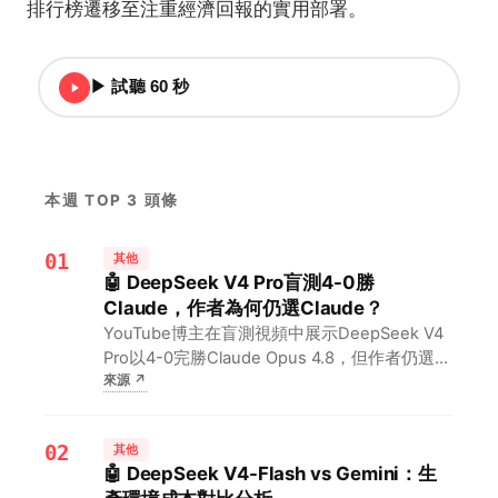
排行榜遷移至注重經濟回報的實用部署。
▶ 試聽 60 秒
本週 TOP 3 頭條
01
其他
🤖 DeepSeek V4 Pro盲測4-0勝
Claude，作者為何仍選Claude？
YouTube博主在盲測視頻中展示DeepSeek V4
Pro以4-0完勝Claude Opus 4.8，但作者仍選擇
來源
↗
Claude作為日常助手，這一現象引發AI社區對
模型評估標準的廣泛討論。對開發者而言，這意
味著模型性能測試不能只看客觀…
02
其他
🤖 DeepSeek V4-Flash vs Gemini：生