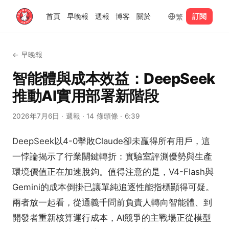
繁
首頁
早晚報
週報
博客
關於
訂閱
←
早晚報
智能體與成本效益：DeepSeek
推動AI實用部署新階段
2026年7月6日
· 週報
· 14 條頭條
· 6:39
DeepSeek以4-0擊敗Claude卻未贏得所有用戶，這
一悖論揭示了行業關鍵轉折：實驗室評測優勢與生產
環境價值正在加速脫鉤。值得注意的是，V4-Flash與
Gemini的成本倒掛已讓單純追逐性能指標顯得可疑。
兩者放一起看，從通義千問前負責人轉向智能體、到
開發者重新核算運行成本，AI競爭的主戰場正從模型