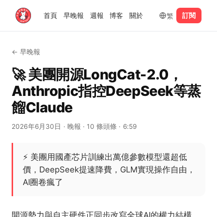
繁
首頁
早晚報
週報
博客
關於
訂閱
←
早晚報
🚀 美團開源LongCat-2.0，
Anthropic指控DeepSeek等蒸
餾Claude
2026年6月30日
· 晚報
· 10 條頭條
· 6:59
⚡
美團用國產芯片訓練出萬億參數模型還超低
價，DeepSeek提速降費，GLM實現操作自由，
AI圈卷瘋了
開源勢力與自主硬件正同步改寫全球AI的權力結構。