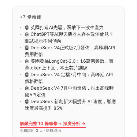
只需自然語言指令即可完成複雜任務。
+7 條頭條
🤖 英國打造AI先驅，釋放下一波生產力
🤖 ChatGPT等AI聊天機器人存在政治偏見？
測試揭示不同傾向
🤖 DeepSeek V4正式版7月發佈，高峰期API
費用翻倍
🤖 美團發佈LongCat-2.0：1.6萬億參數、百
萬token上下文，本土芯片訓練
🤖 DeepSeek V4 定檔7月中旬：高峰期 API
價格翻倍
🤖 DeepSeek V4 7月中旬發佈，推出高峰時
段API定價
🤖 DeepSeek 新創新大幅提升 AI 速度，響應
速度最高提升 85%
解鎖完整 10 條頭條 + 深度分析 →
免費試用 3 天 · 隨時取消