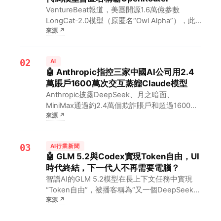
VentureBeat報道，美團開源1.6萬億參數
LongCat-2.0模型（原匿名“Owl Alpha”），此
來源
↗
前在OpenRouter領先。對開發者意味著，其
API定價低至輸入0.30美元/百萬token（促銷
價），且由5萬國產ASIC…
02
AI
🤖 Anthropic指控三家中國AI公司用2.4
萬賬戶1600萬次交互蒸餾Claude模型
Anthropic披露DeepSeek、月之暗面、
MiniMax通過約2.4萬個欺詐賬戶和超過1600萬
來源
↗
次交互大規模蒸餾其Claude模型。對AI行業意
味著大模型蒸餾攻擊已成嚴峻挑戰，開發者需加
強模型防竊取與監測能力。
03
AI行業新聞
🤖 GLM 5.2與Codex實現Token自由，UI
時代終結，下一代人不再需要電腦？
智譜AI的GLM 5.2模型在長上下文任務中實現
“Token自由”，被播客稱為“又一個DeepSeek
來源
↗
R1時刻”。對AI開發者意味著人機交互從GUI轉
向CLI，未來90%的輸入操作將被AI替代，用戶