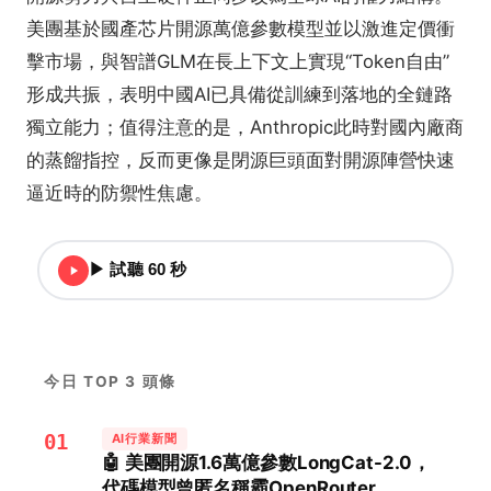
美團基於國產芯片開源萬億參數模型並以激進定價衝
擊市場，與智譜GLM在長上下文上實現“Token自由”
形成共振，表明中國AI已具備從訓練到落地的全鏈路
獨立能力；值得注意的是，Anthropic此時對國內廠商
的蒸餾指控，反而更像是閉源巨頭面對開源陣營快速
逼近時的防禦性焦慮。
▶ 試聽 60 秒
今日 TOP 3 頭條
01
AI行業新聞
🤖 美團開源1.6萬億參數LongCat-2.0，
代碼模型曾匿名稱霸OpenRouter