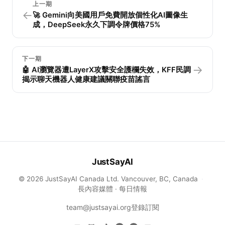
上一期
←
🚀 Gemini向美國用戶免費開放個性化AI圖像生
成，DeepSeek永久下調令牌價格75%
下一期
→
🤖 AI瀏覽器遭LayerX攻擊安全護欄失效，KFF民調
揭示聊天機器人健康建議關聯疫苗謠言
JustSayAI
© 2026 JustSayAI Canada Ltd. Vancouver, BC, Canada
·
長內容媒體 · 每日情報
team@justsayai.org
登錄
訂閱