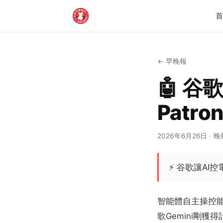
←
早晚報
🤖 谷
Patr
2026年6月26日
· 晚
⚡
谷歌讓AI
智能體自主操控
歌Gemini剛獲