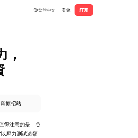
繁體中文
登錄
訂閱
能力，
資
融資擴招熱
值得注意的是，谷
界”以壓力測試這類