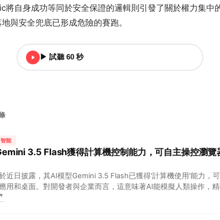
ropic將自身成功等同於安全保證的邏輯則引發了關於權力集
落地與安全兜底已形成危險的賽跑。
▶ 試聽 60 秒
頭條
工智能
 Gemini 3.5 Flash獲得計算機控制能力，可自主操控
於近日披露，其AI模型Gemini 3.5 Flash已獲得'計算機使用'能力
應用和桌面。對開發者與企業而言，這意味著AI能模擬人類操作，
↗
、軟件測試等在內的複雜多步任務，實現無人值守的自動化流程…