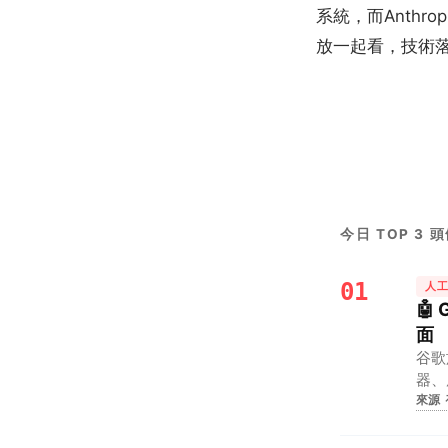
系統，而Anth
放一起看，技術
今日 TOP 3 
01
人
🤖
面
谷歌
器、
來源
錄入