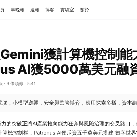
首頁
早晚報
週報
博客
實驗室
關於
歌Gemini獲計算機控制
onus AI獲5000萬美元融
報
· 9 條頭條
· 5:41
控電腦，小模型逆襲，安全與監管博弈，應用探索多樣，資本
能力的突破正將AI產業推向能力狂奔與風險治理的交叉路口，
得計算機控制權，Patronus AI便斥資五千萬美元搭建“數字世