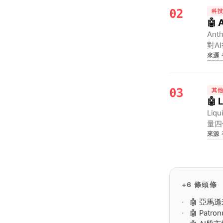
02
科
🤖
An
對A
來源
03
其
🤖
Li
量四
來源
行，
+6 條頭條
🤖 亞馬
🤖 Pa