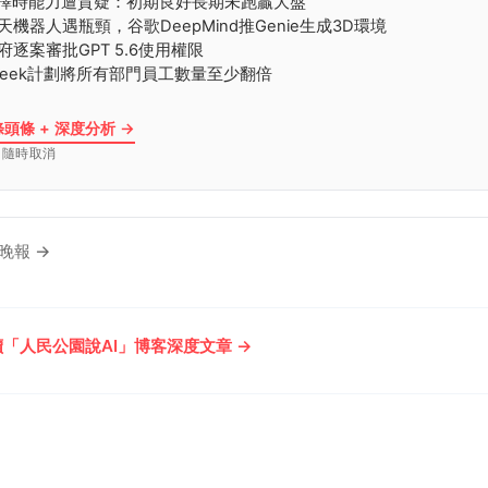
股市擇時能力遭質疑：初期良好長期未跑贏大盤
聊天機器人遇瓶頸，谷歌DeepMind推Genie生成3D環境
政府逐案審批GPT 5.6使用權限
epSeek計劃將所有部門員工數量至少翻倍
條頭條 + 深度分析 →
· 隨時取消
晚報 →
「人民公園說AI」博客深度文章 →