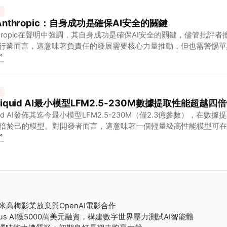
技
 Anthropic：自身成功是確保AI安全的關鍵
thropic在聲明中強調，其自身成功是確保AI安全的關鍵，儘管批評
I行業而言，這意味著負責任的發展需要核心力量推動，但也需警惕
↗
他
 Liquid AI最小模型LFM2.5-230M數據提取性能超越
quid AI發佈其迄今最小模型LFM2.5-230M（僅2.3億參數），在數
倍於己的模型。對開發者而言，這意味著一個輕量級高性能模型可在
↗
為邊緣AI部署提供新選擇。
遜米高梅影業放棄與OpenAI電影合作
tronus AI獲5000萬美元融資，構建數字世界壓力測試AI智能體