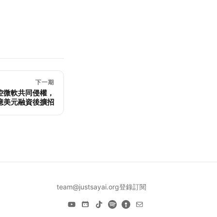
下一期
指控微軟共同侵權，
74億美元融資後擴招
team@justsayai.org
登錄
訂閱