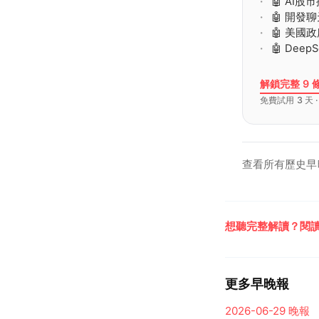
🤖 AI
🤖 開發
🤖 美國
🤖 De
解鎖完整 9 
免費試用 3 天 
查看所有歷史早
想聽完整解讀？閱讀
更多早晚報
2026-06-29
晚報