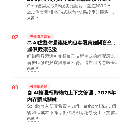
Groq確認完成6.5億美元融資，並在NVIDIA
200億美元"非收購式挖角"交易後重組團隊，全
來源
↗
面押注新雲業務。對AI開發者和投資人來說，這
意味著Groq將以充足資金在推理芯片賽道與
NVIDIA展開更直接的競爭。
02
AI倫理與監管
⚖️ AI虛擬佈景讓紐約租客看房如開盲盒，
虛假房源氾濫
紐約租客遭遇AI虛擬佈景技術生成的虛假房源，
看房時發現與宣傳嚴重不符。這對租客意味著看
來源
↗
房如同開盲盒，權益受損，同時凸顯AI應用在房
地產中缺乏監管的負面社會影響。
03
AI行業新聞
🤖 AI推理瓶頸轉向上下文管理，2026年
內存牆成關鍵
Solidigm AI研究負責人Jeff Harthorn指出，儘
管GPU成本下降，但代理AI等場景使上下文數據
來源
↗
量激增，2026年內存牆成為主要瓶頸。對開發
者而言，這意味著必須構建NVIDIA CMX等上下