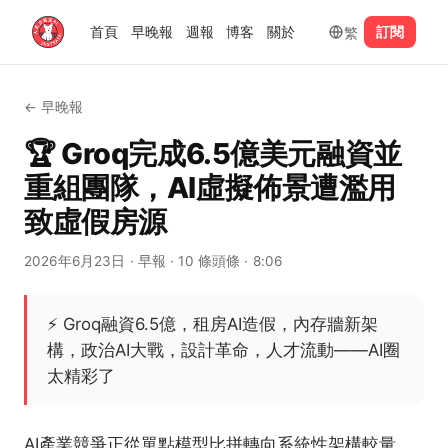
繁
首頁
早晚報
週報
博客
關於
訂閱
←
早晚報
🏆 Groq完成6.5億美元融資並
重組團隊，AI虛擬佈景遭濫用
致虛假房源
2026年6月23日
· 早報
· 10 條頭條
· 8:06
⚡
Groq融資6.5億，租房AI造假，內存牆新架
構，政治AI大戰，設計革命，人才流動——AI圈
太精彩了
AI產業競爭正從單點模型比拼轉向系統性架構較量。