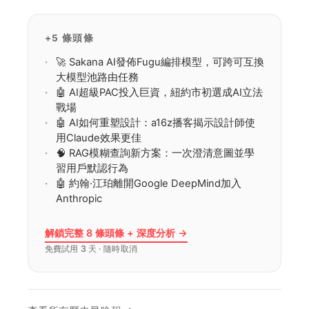
文層，用高密度閃存優化KV緩存，…
+5 條頭條
🚀 Sakana AI發佈Fugu編排模型，可跨可互換
大模型池路由任務
🤖 AI超級PAC投入巨資，紐約市初選成AI立法
戰場
🤖 AI如何重塑設計：a16z播客揭示設計師使
用Claude效果更佳
🧠 RAG模糊查詢新方案：一次澄清意圖並學
習用戶默認行為
🤖 約翰·江珀離開Google DeepMind加入
Anthropic
解鎖完整 8 條頭條 + 深度分析 →
免費試用 3 天 · 隨時取消