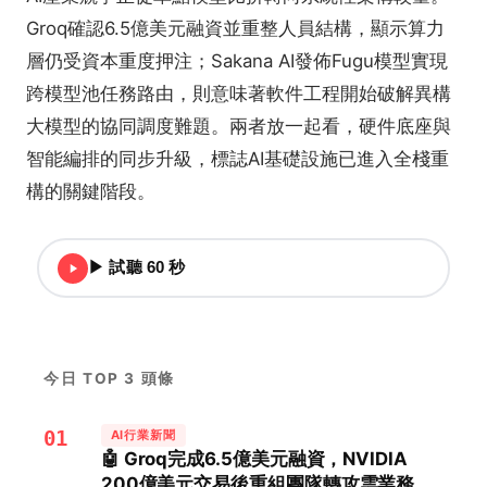
Groq確認6.5億美元融資並重整人員結構，顯示算力
層仍受資本重度押注；Sakana AI發佈Fugu模型實現
跨模型池任務路由，則意味著軟件工程開始破解異構
大模型的協同調度難題。兩者放一起看，硬件底座與
智能編排的同步升級，標誌AI基礎設施已進入全棧重
構的關鍵階段。
▶ 試聽 60 秒
今日 TOP 3 頭條
01
AI行業新聞
🤖 Groq完成6.5億美元融資，NVIDIA
200億美元交易後重組團隊轉攻雲業務