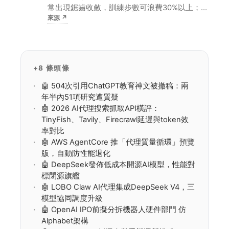
常出現鋸齒收斂，訓練步數可浪費30%以上；引
來源
↗
入動量項後，振盪被抑制、收斂速度平均提升
30%，對開發者意味著更少GPU時長與更快模
型迭代。
+8 條頭條
🤖 504次引用ChatGPT教育神文被撤稿：兩
年半內51項研究遭質疑
🤖 2026 AI代理搜索抓取API橫評：
TinyFish、Tavily、Firecrawl延遲與token效
率對比
🤖 AWS AgentCore 推「代理質量循環」預覽
版，自動防性能退化
🤖 DeepSeek發佈低成本開源AI模型，性能對
標閉源旗艦
🤖 LOBO Claw AI代理集成DeepSeek V4，三
模型協同調度升級
🤖 OpenAI IPO前擬分拆機器人硬件部門 仿
Alphabet架構