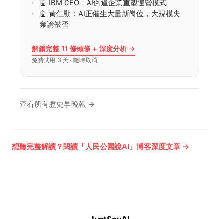
🤖 IBM CEO：AI倒逼企業重塑運營模式
🤖 黃仁勳：AI正催生大量新崗位，大規模失
業論被否
解鎖完整 11 條頭條 + 深度分析 →
免費試用 3 天 · 隨時取消
查看所有歷史早晚報 →
想聽完整解讀？閱讀「人民公園說AI」博客深度文章 →
JustSayAI