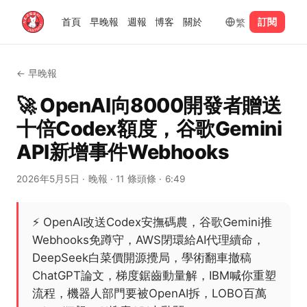
繁
首頁
早晚報
週報
博客
關於
訂閱
←
早晚報
🚀 OpenAI向8000開發者贈送
十倍Codex額度，谷歌Gemini
API新增事件Webhooks
2026年5月5日
· 晚報
· 11 條頭條
· 6:49
⚡
OpenAI改送Codex安撫碼農，谷歌Gemini推
Webhooks免蹲守，AWS閉環給AI代理續命，
DeepSeek白菜價開源攪局，學術翻車撤稿
ChatGPT論文，梯度鋸齒動量解，IBM喊你重塑
流程，機器人部門要被OpenAI拆，LOBO百萬