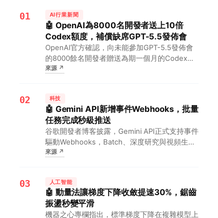
01
AI行業新聞
🤖 OpenAI為8000名開發者送上10倍
Codex額度，補償缺席GPT-5.5發佈會
OpenAI官方確認，向未能參加GPT-5.5發佈會
的8000餘名開發者贈送為期一個月的Codex使
來源
↗
用額度提升10倍。對開發者而言，這意味著零
成本深度體驗最新模型與編程助手，有望加速應
用落地並反哺OpenAI生態。
02
科技
🤖 Gemini API新增事件Webhooks，批量
任務完成秒級推送
谷歌開發者博客披露，Gemini API正式支持事件
驅動Webhooks，Batch、深度研究與視頻生成
來源
↗
任務完成後即時推送，無需輪詢。對開發者意味
著長時AI作業可節省90%請求量，後端成本與等
待時間雙降。
03
人工智能
🤖 動量法讓梯度下降收斂提速30%，鋸齒
振盪秒變平滑
機器之心專欄指出，標準梯度下降在複雜模型上