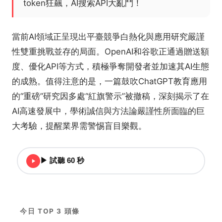
token狂飆，AI搜索API大亂鬥！
當前AI領域正呈現出平臺競爭白熱化與應用研究嚴謹
性雙重挑戰並存的局面。OpenAI和谷歌正通過贈送額
度、優化API等方式，積極爭奪開發者並加速其AI生態
的成熟。值得注意的是，一篇鼓吹ChatGPT教育應用
的“重磅”研究因多處“紅旗警示”被撤稿，深刻揭示了在
AI高速發展中，學術誠信與方法論嚴謹性所面臨的巨
大考驗，提醒業界需警惕盲目樂觀。
▶ 試聽 60 秒
今日 TOP 3 頭條