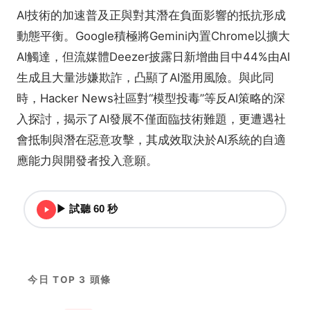
AI技術的加速普及正與對其潛在負面影響的抵抗形成
動態平衡。Google積極將Gemini內置Chrome以擴大
AI觸達，但流媒體Deezer披露日新增曲目中44%由AI
生成且大量涉嫌欺詐，凸顯了AI濫用風險。與此同
時，Hacker News社區對“模型投毒”等反AI策略的深
入探討，揭示了AI發展不僅面臨技術難題，更遭遇社
會抵制與潛在惡意攻擊，其成效取決於AI系統的自適
應能力與開發者投入意願。
▶ 試聽 60 秒
今日 TOP 3 頭條