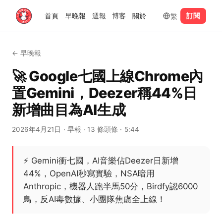
繁
首頁
早晚報
週報
博客
關於
訂閱
←
早晚報
🚀 Google七國上線Chrome內
置Gemini，Deezer稱44%日
新增曲目為AI生成
2026年4月21日
· 早報
· 13 條頭條
· 5:44
⚡
Gemini衝七國，AI音樂佔Deezer日新增
44%，OpenAI秒寫實驗，NSA暗用
Anthropic，機器人跑半馬50分，Birdfy認6000
鳥，反AI毒數據、小團隊焦慮全上線！