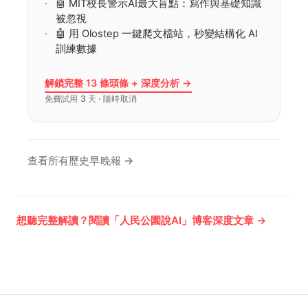
🤖 MIT校長警示AI最大盲點：寫作與基礎知識
被忽視
🤖 用 Olostep 一鍵爬文檔站，秒變結構化 AI
訓練數據
解鎖完整 13 條頭條 + 深度分析 →
免費試用 3 天 · 隨時取消
查看所有歷史早晚報 →
想聽完整解讀？閱讀「人民公園說AI」博客深度文章 →