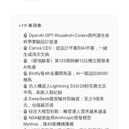
足，投毒成本遠低於防禦，AI安全將長期依賴商
業激勵與資源投入。
+10 條頭條
🤖 OpenAI GPT-Rosalind+Codex插件讓生命
科學實驗設計提速
🤖 Canva CEO：從設計平臺到AI平臺，一鍵
生成演示文稿
🤖 《硬地駭客》第125期拆解12位獨立開發者
AI焦慮
🤖 Birdfy發4K金屬喂鳥器，AI一眼認出6000
種鳥
🤖 仿人機器人Lightning 50分26秒完賽北京
半馬，刷新人類紀錄
💰 DeepSeek擬首輪外部融資：至少3億美
元，估值破百億
🤖 硅谷大模型狂歡：離普通人需求越來越遠
🤖 NSA秘密啟用Anthropic禁發模型
Mythos，僅40家機構獲權