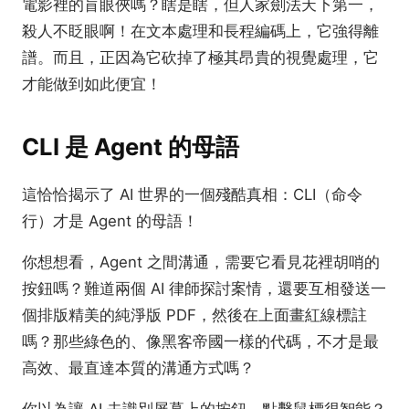
電影裡的盲眼俠嗎？瞎是瞎，但人家劍法天下第一，
殺人不眨眼啊！在文本處理和長程編碼上，它強得離
譜。而且，正因為它砍掉了極其昂貴的視覺處理，它
才能做到如此便宜！
CLI 是 Agent 的母語
這恰恰揭示了 AI 世界的一個殘酷真相：CLI（命令
行）才是 Agent 的母語！
你想想看，Agent 之間溝通，需要它看見花裡胡哨的
按鈕嗎？難道兩個 AI 律師探討案情，還要互相發送一
個排版精美的純淨版 PDF，然後在上面畫紅線標註
嗎？那些綠色的、像黑客帝國一樣的代碼，不才是最
高效、最直達本質的溝通方式嗎？
你以為讓 AI 去識別屏幕上的按鈕、點擊鼠標很智能？