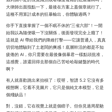
大律師出面指點一下，最後在方案上蓋個章就行了。
這種不用算計成本的狂暴輸出，你體驗過嗎？
你手下直接掌握了一個不眠不休的“三省六部”！一開
始我以為隨便吸一下沒關係，後面發現完全上癮了！
這就是 AI 帶給我們的降維打擊——它讓普通人，真真
切切地體驗到了土老闆的爽感！底層幹活的都是不知
疲倦的 AI，你只需要在最後像個暴君一樣點頭批准，
這感覺，誰還回得去那個自己苦哈哈敲鍵盤的時代
啊？
有人就喜歡跳出來抬槓了：哎呀，智譜 5.2 它沒有多
模態啊，它看不見圖片，它只是個純文本模型，它是
個殘缺品！
對，沒錯，它在視覺上就是個瞎子。但你見過周星馳