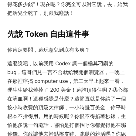
得花多少錢”！現在呢？你完全可以對它說，去，給我
把活兒全乾了，別跟我廢話！
先說 Token 自由這件事
你肯定要問，這玩意兒到底有多爽？
這麼說吧，以前我用 Codex 調一個極其刁鑽的
bug，這哥們兒一言不合就給我開個瀏覽器，一晚上
在那裡瞎搞 computer use，第二天早上起來一看，
硬生生給我燒掉了 200 美金！這誰頂得住啊？我心都
在滴血啊！這種感覺是什麼？這簡直就是你請了一個
按小時收費的頂級大律師，一小時幾百美金，你平時
根本不捨得用。用的時候呢？你恨不得掐著秒錶，生
怕他多說一句廢話，哪怕是打個招呼你都覺得他在騙
你錢。你敢讓他去幹點擦皮鞋、跑腿的雜活嗎？你絕