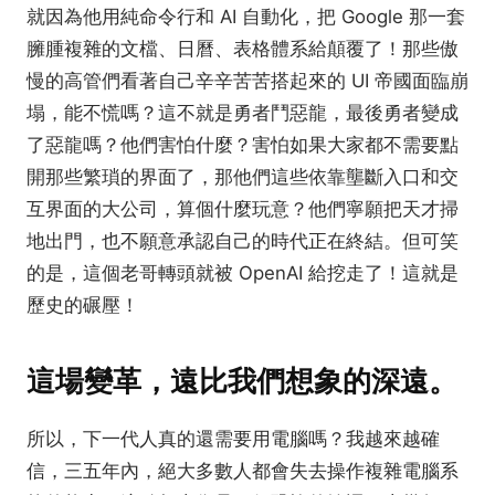
就因為他用純命令行和 AI 自動化，把 Google 那一套
臃腫複雜的文檔、日曆、表格體系給顛覆了！那些傲
慢的高管們看著自己辛辛苦苦搭起來的 UI 帝國面臨崩
塌，能不慌嗎？這不就是勇者鬥惡龍，最後勇者變成
了惡龍嗎？他們害怕什麼？害怕如果大家都不需要點
開那些繁瑣的界面了，那他們這些依靠壟斷入口和交
互界面的大公司，算個什麼玩意？他們寧願把天才掃
地出門，也不願意承認自己的時代正在終結。但可笑
的是，這個老哥轉頭就被 OpenAI 給挖走了！這就是
歷史的碾壓！
這場變革，遠比我們想象的深遠。
所以，下一代人真的還需要用電腦嗎？我越來越確
信，三五年內，絕大多數人都會失去操作複雜電腦系