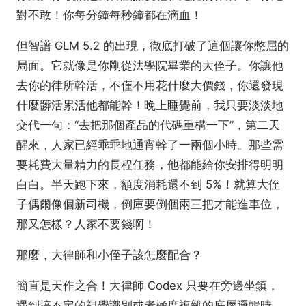
對不敢！你每分鐘每秒鐘都在滴血！
但智譜 GLM 5.2 的出現，徹底打破了這個讓你憋屈的
局面。它就像是你剛從法學院畢業的大侄子。你讓他
去你的律所幹活，不僅不用花什麼大價錢，你還發現
什麼髒活累活他都能幹！晚上睡覺前，我只要淡淡地
交代一句：“去把那個產品的代碼重構一下”，第二天
醒來，人家已經乖乖地通宵幹了一兩個小時。那些需
要耗費大量精力的長程任務，他都能給你安排得明明
白白。半天跑下來，額度消耗還不到 5%！就算大侄
子偶爾像個新司機，倒庫要倒個兩三把才能進車位，
那又怎樣？人家不要錢啊！
那麼，大律師和小侄子該怎麼配合？
簡直是天作之合！大律師 Codex 只要在旁邊坐鎮，
遇到搞不定的視覺識別或者極度複雜的底層邏輯時，