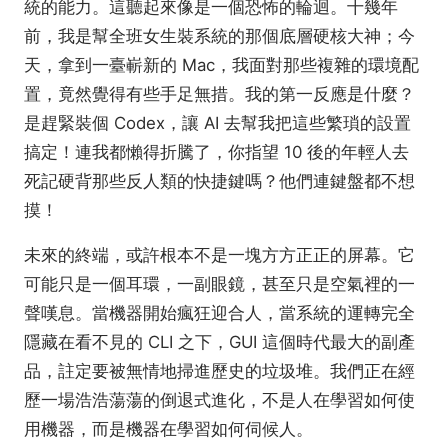
統的能力。這聽起來像是一個恐怖的輪迴。十幾年
前，我是幫全班女生裝系統的那個底層硬核大神；今
天，拿到一臺嶄新的 Mac，我面對那些複雜的環境配
置，竟然覺得有些手足無措。我的第一反應是什麼？
是趕緊裝個 Codex，讓 AI 去幫我把這些繁瑣的設置
搞定！連我都懶得折騰了，你指望 10 後的年輕人去
死記硬背那些反人類的快捷鍵嗎？他們連鍵盤都不想
摸！
未來的終端，或許根本不是一塊方方正正的屏幕。它
可能只是一個耳環，一副眼鏡，甚至只是空氣裡的一
聲嘆息。當機器開始瘋狂迎合人，當系統的運轉完全
隱藏在看不見的 CLI 之下，GUI 這個時代最大的副產
品，註定要被無情地掃進歷史的垃圾堆。我們正在經
歷一場浩浩蕩蕩的倒退式進化，不是人在學習如何使
用機器，而是機器在學習如何伺候人。