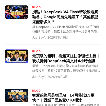
BLOG
拐點！DeepSeek V4 Flash斬殺線逼瘋
硅谷，Google高層先地震了？其他模型
還能活多久？
當 DeepSeek V4 Flash 帶著比同行低 10 倍的價
格砸向市場時，我原本以為這只是一場尋常的價格
戰。但我錯了，這根本不是什麼商業內卷，而是一
JustSayAI
·
2026年8月6日
道血淋淋的"斬殺線"！在這條線劃定的一瞬間，硅
谷的巨頭們徹底破防了。 這道斬殺線到底有多殘
暴？你這麼理解吧，這就相當於一件原本在美國賣
BLOG
10 塊美金的貨，現在被中國企業硬生生幹到了 10
最頂級的精明，看起來往往像理想主義｜
塊錢人民幣！硬是把大模型幹出了拼多多的氣質。
硬核拆解DeepSeek梁文鋒4小時會議
這怎麼玩？那些定價高高在上的模型，瞬間全成了
最近，DeepSeek創始人梁文鋒4小時的內部會議
智商稅。 這就好比現在的中國電車市場。以前你要
錄音洩露，整整42頁的實錄，把整個硅谷都給嚇慘
花四五十萬才能買到的 BBA 豪華體驗，現在 20
了。 全網都在瘋狂造神，一口一個“梁聖”叫著，說
JustSayAI
·
2026年8月3日
萬的國產電車直接給你拉滿。結果呢？BBA 銷量狂
他為了全人類大搞開源。但看完實錄，我只能冷笑
跌，連二手車都快賣不出去了。DeepSeek V4
一聲：最頂級的精明，看起來往往像理想主義！ 10
Flash 就是那個把錨點死死釘在地上的狠角色。這
個月回本的恐怖算計，AI界的農夫山泉 看硅谷那幫
BLOG
就跟當年呂布轅門射戟一樣，我這一箭射在這兒
搞大模型的，有幾個敢承認自己能賺錢的？梁聖彷
智駕的終局是物理AI，L4可能比L3更
了，斬殺線以下的這幫公司，你們掂量掂量自己，
彿在說：奧兄，我不是針對你，我是說在座的所有
快？｜對話千里智駕CTO楊沐
到底還要不要幹這事？這才是真正的降維打擊！這
人都是垃圾！ 全網都在驚呼梁文鋒是“賽博聖人”，
作為經典的特斯拉 HW3.0 車主，老修是徹徹底底